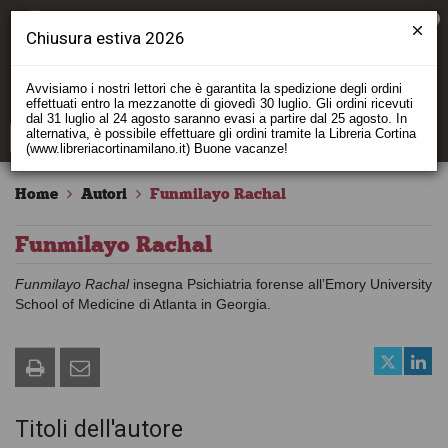
0
Chiusura estiva 2026
Avvisiamo i nostri lettori che è garantita la spedizione degli ordini
effettuati entro la mezzanotte di giovedì 30 luglio. Gli ordini ricevuti
dal 31 luglio al 24 agosto saranno evasi a partire dal 25 agosto. In
alternativa, è possibile effettuare gli ordini tramite la Libreria Cortina
(www.libreriacortinamilano.it) Buone vacanze!
Home
Autori
Funmilayo Rachal
Funmilayo Rachal
Funmilayo Rachal
insegna Psichiatria forense all’Emory University
School of Medicine di Atlanta in Georgia.
Titoli dell'autore