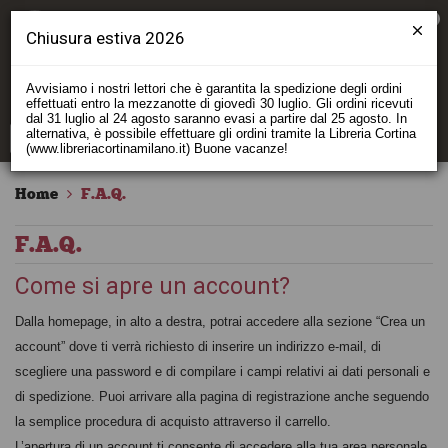
0
Chiusura estiva 2026
Avvisiamo i nostri lettori che è garantita la spedizione degli ordini
effettuati entro la mezzanotte di giovedì 30 luglio. Gli ordini ricevuti
dal 31 luglio al 24 agosto saranno evasi a partire dal 25 agosto. In
alternativa, è possibile effettuare gli ordini tramite la Libreria Cortina
(www.libreriacortinamilano.it) Buone vacanze!
Home
F.A.Q.
F.A.Q.
Come si apre un account?
Dalla homepage, in alto a destra, potrai accedere alla sezione “Crea un
account” dove ti verrà richiesto di inserire un indirizzo e-mail, di
scegliere una password e di compilare i campi relativi ai dati personali e
di spedizione. Puoi arrivare alla pagina di registrazione anche seguendo
la semplice procedura di acquisto attraverso il carrello.
L’apertura di un account ti consente di accedere alla tua area personale