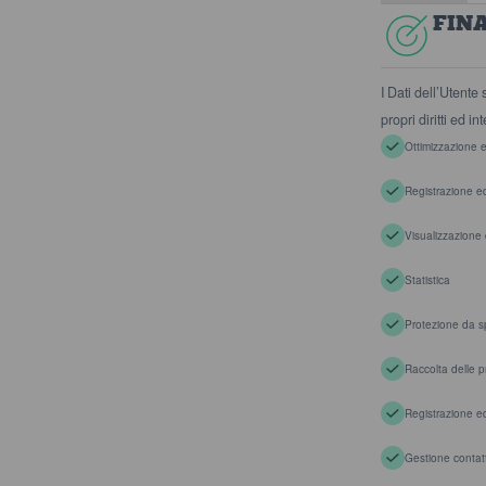
FIN
I Dati dell’Utente 
propri diritti ed i
Ottimizzazione e 
Registrazione e
Visualizzazione 
Statistica
Protezione da s
Raccolta delle p
Registrazione e
Gestione contatt