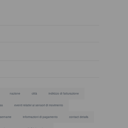
nazione
città
indirizzo di fatturazione
ess
eventi relativi ai sensori di movimento
sername
informazioni di pagamento
contact details