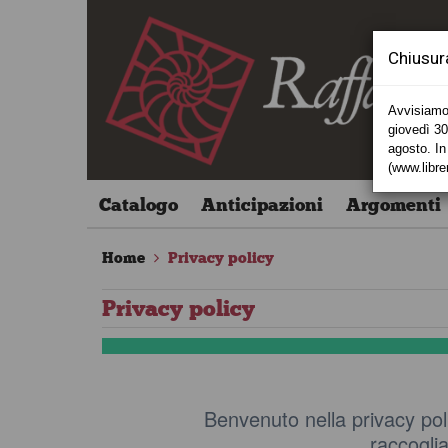
Chiusur
Avvisiamo 
giovedì 30 
agosto. In 
(www.libre
Catalogo
Anticipazioni
Argomenti
Home
Privacy policy
Privacy policy
Benvenuto nella privacy poli
raccoglia