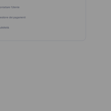
ontattare l'Utente
estione dei pagamenti
ubblicità