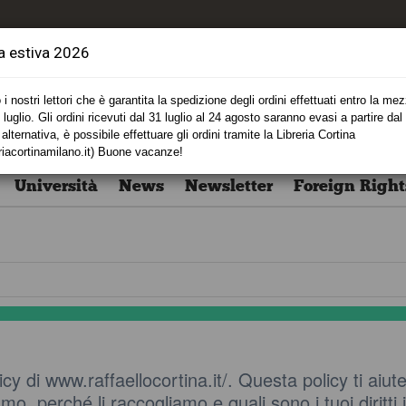
a estiva 2026
i nostri lettori che è garantita la spedizione degli ordini effettuati entro la me
luglio. Gli ordini ricevuti dal 31 luglio al 24 agosto saranno evasi a partire dal
alternativa, è possibile effettuare gli ordini tramite la Libreria Cortina
riacortinamilano.it) Buone vacanze!
Università
News
Newsletter
Foreign Right
cy di www.raffaellocortina.it/. Questa policy ti aiu
mo, perché li raccogliamo e quali sono i tuoi diritti 