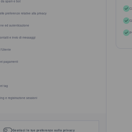
 da spam e bot
C
lle preferenze relative alla privacy
G
one ed autenticazione
P
ontatti e invio di messaggi
 l'Utente
dei pagamenti
ei tag
ng e registrazione sessioni
Gestisci le tue preferenze sulla privacy