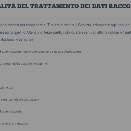
ALITÀ DEL TRATTAMENTO DEI DATI RACCO
sono raccolti per consentire al Titolare di fornire il Servizio, adempiere agli obblighi
nteressi (o quelli di Utenti o di terze parti), individuare eventuali attività dolose o fra
distribuzione del traffico
d autenticazione fornite direttamente da questa Applicazione
di contenuti da piattaforme esterne
pam e bot
referenze relative alla privacy
d autenticazione
i e invio di messaggi