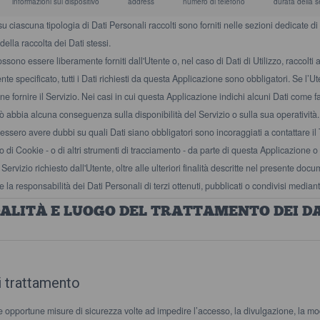
informazioni sul dispositivo
address
numero di telefono
durata della 
su ciascuna tipologia di Dati Personali raccolti sono forniti nelle sezioni dedicate di
della raccolta dei Dati stessi.
ossono essere liberamente forniti dall'Utente o, nel caso di Dati di Utilizzo, raccol
e specificato, tutti i Dati richiesti da questa Applicazione sono obbligatori. Se l’Ut
e fornire il Servizio. Nei casi in cui questa Applicazione indichi alcuni Dati come faco
ò abbia alcuna conseguenza sulla disponibilità del Servizio o sulla sua operatività.
essero avere dubbi su quali Dati siano obbligatori sono incoraggiati a contattare il 
o di Cookie - o di altri strumenti di tracciamento - da parte di questa Applicazione o d
 il Servizio richiesto dall'Utente, oltre alle ulteriori finalità descritte nel presente do
 la responsabilità dei Dati Personali di terzi ottenuti, pubblicati o condivisi media
ALITÀ E LUOGO DEL TRATTAMENTO DEI DA
i trattamento
 le opportune misure di sicurezza volte ad impedire l’accesso, la divulgazione, la mo