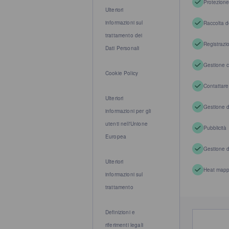
Protezione
Ulteriori
informazioni sul
Raccolta de
trattamento dei
Registrazi
Dati Personali
Gestione c
Cookie Policy
Contattare
Ulteriori
Gestione 
informazioni per gli
utenti nell'Unione
Pubblicità
Europea
Gestione d
Ulteriori
Heat mappi
informazioni sul
trattamento
Definizioni e
riferimenti legali