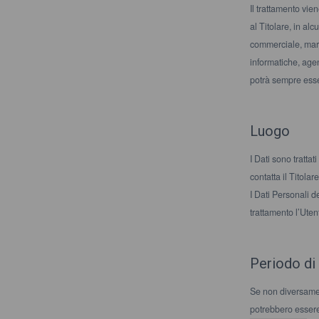
Il trattamento vie
al Titolare, in al
commerciale, market
informatiche, age
potrà sempre esser
Luogo
I Dati sono trattat
contatta il Titolare
I Dati Personali d
trattamento l’Uten
Periodo di
Se non diversament
potrebbero essere