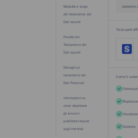
Modalità e luogo
statistiche 
del trattamento dei
Dati raccolti
Terze parti aff
Finalità del
Trattamento dei
Dati raccolti
Dettagli sul
trattamento dei
Come li usia
Dati Personali
Ottimizzazi
Informazioni su
Registrazi
come disattivare
gli annunci
Visualizza
pubblicitari basati
Statistica
sugli interessi