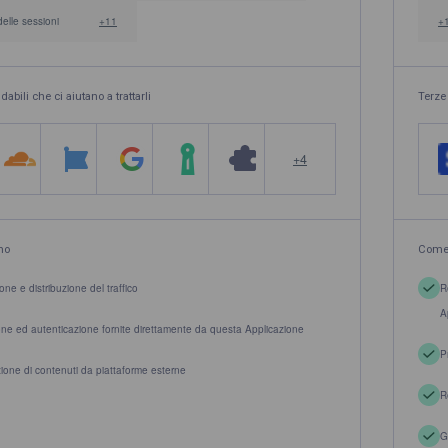
delle sessioni
+11
+
idabili che ci aiutano a trattarli
Terze 
+4
mo
Come 
one e distribuzione del traffico
R
A
one ed autenticazione fornite direttamente da questa Applicazione
P
zione di contenuti da piattaforme esterne
R
G