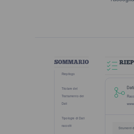
SOMMARIO
RIE
Riepilogo
Dat
Titolare del
Racc
Trattamento dei
www.r
Dati
Tipologie di Dati
raccolti
Strumenti 