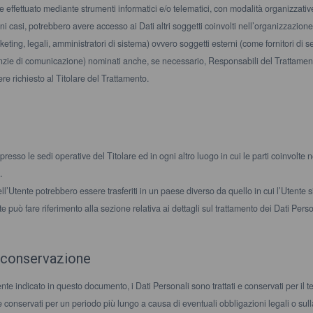
ne effettuato mediante strumenti informatici e/o telematici, con modalità organizzative
cuni casi, potrebbero avere accesso ai Dati altri soggetti coinvolti nell’organizzazi
ing, legali, amministratori di sistema) ovvero soggetti esterni (come fornitori di servi
nzie di comunicazione) nominati anche, se necessario, Responsabili del Trattament
e richiesto al Titolare del Trattamento.
i presso le sedi operative del Titolare ed in ogni altro luogo in cui le parti coinvolte 
.
ell’Utente potrebbero essere trasferiti in un paese diverso da quello in cui l’Utente si
te può fare riferimento alla sezione relativa ai dettagli sul trattamento dei Dati Perso
 conservazione
e indicato in questo documento, i Dati Personali sono trattati e conservati per il tem
 conservati per un periodo più lungo a causa di eventuali obbligazioni legali o sul