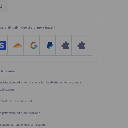
11
parti affidabili che ci aiutano a trattarli
li usiamo
egistrazione ed autenticazione fornite direttamente da questa
pplicazione
rotezione da spam e bot
egistrazione ed autenticazione
estione contatti e invio di messaggi