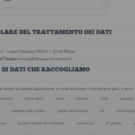
OLARE DEL TRATTAMENTO DEI DATI
.r.l. - Largo Francesco Richini 1, 20122 Milano
el Titolare:
privacy@libreriacortinamilano.it
O DI DATI CHE RACCOGLIAMO
li raccolti da questa Applicazione, in modo autonomo o tramite terze parti, ci sono:
cciamento
Dati di utilizzo
nome
cognome
email
password
statistiche delle sessioni
risposte alle domande
clic
eventi keypr
ouse
posizione relativa allo scorrimento
eventi touch
IP address
u