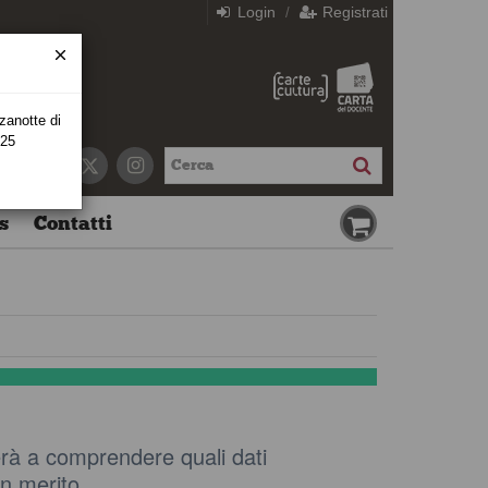
Login
Registrati
/
zzanotte di
 25
s
Contatti
terà a comprendere quali dati
in merito.