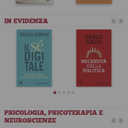
IN EVIDENZA
Vivere sereni
La presenza
con la
del terapeuta
mindfulness
Gianpaolo Salvatore
Jon Kabat-Zinn
Mark Williams
PSICOLOGIA, PSICOTERAPIA E
NEUROSCIENZE
Necessità della