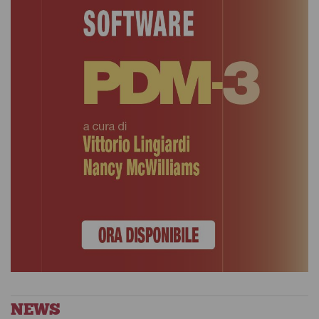
Le pratiche
spirituali nei
Etica
dialoghi
antispecista
socratici
Luigina Mortari
Gianfranco Mormino
NEWS