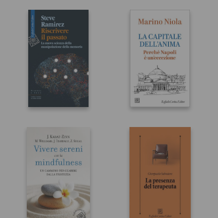
Processo al
Il nodo etico
colesterolo
Luciano Floridi
Fulvio Ursini
Paola Arosio
Riscrivere il
La capitale
passato
dell’anima
Steve Ramirez
Marino Niola