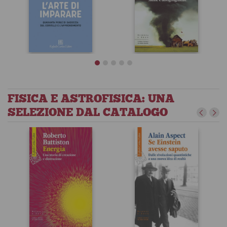
FISICA E ASTROFISICA: UNA
SELEZIONE DAL CATALOGO
Come
L'arte di
sopravvivere
imparare
alla crisi
ambientale
Stanislas Dehaene
Autori vari