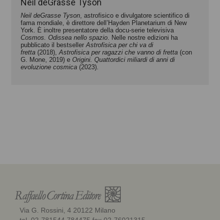
Neil deGrasse Tyson
Neil deGrasse Tyson
, astrofisico e divulgatore scientifico di
fama mondiale, è direttore dell’Hayden Planetarium di New
York. È inoltre presentatore della docu-serie televisiva
Cosmos. Odissea nello spazio
. Nelle nostre edizioni ha
pubblicato il bestseller
Astrofisica per chi va di
fretta
(2018),
Astrofisica per ragazzi che vanno di fretta
(con
G. Mone, 2019) e
Origini. Quattordici miliardi di anni di
evoluzione cosmica
(2023).
Via G. Rossini, 4 20122 Milano
tel. 02-781544 784475 fax 02-76021315