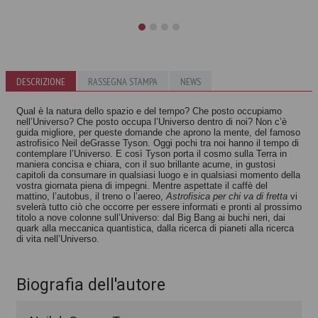
Astrofisica per
La realtà non è
DESCRIZIONE
RASSEGNA STAMPA
NEWS
ragazzi che
come ci appare
vanno di fretta
Carlo Rovelli
Qual è la natura dello spazio e del tempo? Che posto occupiamo
Autori vari
nell’Universo? Che posto occupa l’Universo dentro di noi? Non c’è
guida migliore, per queste domande che aprono la mente, del famoso
astrofisico Neil deGrasse Tyson. Oggi pochi tra noi hanno il tempo di
contemplare l’Universo. E così Tyson porta il cosmo sulla Terra in
maniera concisa e chiara, con il suo brillante acume, in gustosi
capitoli da consumare in qualsiasi luogo e in qualsiasi momento della
vostra giornata piena di impegni. Mentre aspettate il caffè del
mattino, l’autobus, il treno o l’aereo,
Astrofisica per chi va di fretta
vi
svelerà tutto ciò che occorre per essere informati e pronti al prossimo
titolo a nove colonne sull’Universo: dal Big Bang ai buchi neri, dai
quark alla meccanica quantistica, dalla ricerca di pianeti alla ricerca
di vita nell’Universo.
Biografia dell'autore