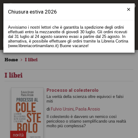
0
Chiusura estiva 2026
Avvisiamo i nostri lettori che è garantita la spedizione degli ordini
effettuati entro la mezzanotte di giovedì 30 luglio. Gli ordini ricevuti
dal 31 luglio al 24 agosto saranno evasi a partire dal 25 agosto. In
alternativa, è possibile effettuare gli ordini tramite la Libreria Cortina
(www.libreriacortinamilano.it) Buone vacanze!
Home
I libri
I libri
Processo al colesterolo
La verità della scienza oltre equivoci e falsi
miti
di
Fulvio Ursini
,
Paola Arosio
Il colesterolo è davvero un nemico così
pericoloso o stiamo semplificando una realtà
molto più complessa?
novità