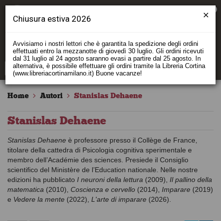
0
Chiusura estiva 2026
Avvisiamo i nostri lettori che è garantita la spedizione degli ordini
effettuati entro la mezzanotte di giovedì 30 luglio. Gli ordini ricevuti
dal 31 luglio al 24 agosto saranno evasi a partire dal 25 agosto. In
alternativa, è possibile effettuare gli ordini tramite la Libreria Cortina
(www.libreriacortinamilano.it) Buone vacanze!
Home
Autori
Stanislas Dehaene
Stanislas Dehaene
Stanislas Dehaene
è professore presso il Collège de France,
titolare della cattedra di Psicologia cognitiva sperimentale e
membro dell’Académie des sciences. Presiede il Consiglio
scientifico del Ministère de l’Education nationale. Nelle nostre
edizioni ha pubblicato
I neuroni della lettura
(2009),
Il pallino della
matematica
(2010),
Coscienza e cervello
(2014),
Imparare
(2019)
e
Vedere la mente
(2022),
L'arte di imparare
(2026).