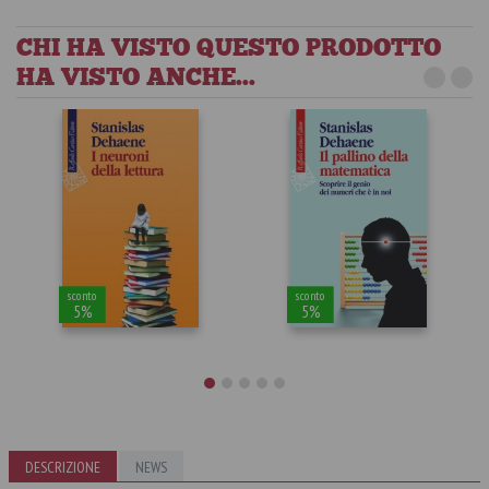
CHI HA VISTO QUESTO PRODOTTO
HA VISTO ANCHE...
sconto
sconto
5%
5%
I neuroni della
Il pallino della
DESCRIZIONE
NEWS
lettura
matematica