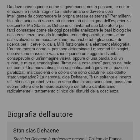
Stanislas Dehaene
Stanislas Dehaene
Da dove provengono e come si governano i nostri pensieri, le nostre
emozioni e i nostri sogni? La mente umana è davvero così
intelligente da comprendere la propria stessa esistenza? Per millenni
filosofi e scienziati sono stati disorientati dall’enigma dell’esperienza
cosciente. Ma Stanislas Dehaene ci invita nel suo laboratorio per
farci constatare come sia oggi possibile analizzare le basi biologiche
della coscienza, usando le migliori teorie disponibili, a cominciare
dall’evoluzionismo neodarwiniano, ma anche tutti gli apparati di
ricerca per il cervello, dalla MRI funzionale alla elettroencefalografia.
L’autore mostra come si possano determinare i marcatori fisiologici
che rivelano massicce variazioni quando un soggetto diventa
consapevole di un’immagine visiva, oppure di una parola o di un
suono, e mira a scandagliare “firme della coscienza” persino nel buio
del coma. Una nuova disciplina scientifica potrà giovare ai pazienti
paralizzati ma coscienti o a coloro che sono caduti nel cosiddetto
stato vegetativo? La risposta, dice Dehaene, “è un esitante e incerto
sì”. Ma nella prospettiva di un serio illuminismo scientifico, possiamo
scommettere che le neurotecnologie del futuro cambieranno
radicalmente il trattamento clinico dei disturbi della coscienza.
Biografia dell'autore
Stanislas Dehaene
Stanislas Dehaene
è professore presso il Collège de France,