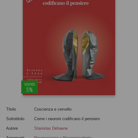
sconto
5%
Titolo
Coscienza e cervello
Sottotitolo
Come i neuroni codificano il pensiero
Autore
Stanislas Dehaene
Argomenti
Neuroscienze e Neuropsicologia