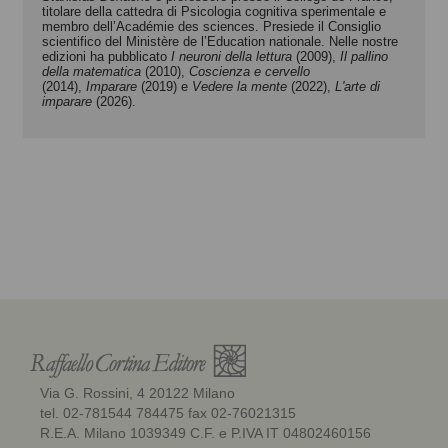
titolare della cattedra di Psicologia cognitiva sperimentale e
membro dell’Académie des sciences. Presiede il Consiglio
scientifico del Ministère de l’Education nationale. Nelle nostre
edizioni ha pubblicato
I neuroni della lettura
(2009),
Il pallino
della matematica
(2010),
Coscienza e cervello
(2014),
Imparare
(2019) e
Vedere la mente
(2022),
L'arte di
imparare
(2026).
Via G. Rossini, 4 20122 Milano
tel. 02-781544 784475 fax 02-76021315
R.E.A. Milano 1039349 C.F. e P.IVA IT 04802460156