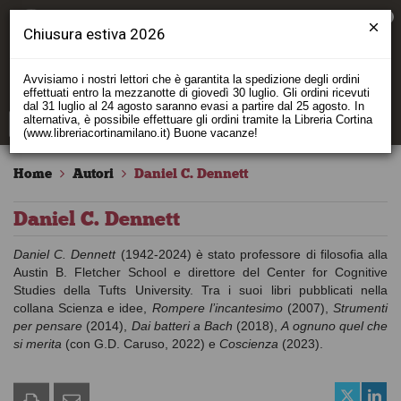
0
Chiusura estiva 2026
Avvisiamo i nostri lettori che è garantita la spedizione degli ordini
effettuati entro la mezzanotte di giovedì 30 luglio. Gli ordini ricevuti
dal 31 luglio al 24 agosto saranno evasi a partire dal 25 agosto. In
alternativa, è possibile effettuare gli ordini tramite la Libreria Cortina
(www.libreriacortinamilano.it) Buone vacanze!
Home
Autori
Daniel C. Dennett
Daniel C. Dennett
Daniel C. Dennett
(1942-2024) è stato professore di filosofia alla
Austin B. Fletcher School e direttore del Center for Cognitive
Studies della Tufts University. Tra i suoi libri pubblicati nella
collana Scienza e idee,
Rompere l’incantesimo
(2007),
Strumenti
per pensare
(2014),
Dai batteri a Bach
(2018),
A ognuno quel che
si merita
(con G.D. Caruso, 2022) e
Coscienza
(2023).