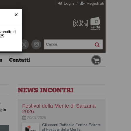
Login
Registrati
/
zzanotte di
 25
s
Contatti
NEWS INCONTRI
a
Festival della Mente di Sarzana
ggio
2026
20/07/2026
Gli eventi Raffaello Cortina Editore
al Festival della Mente.