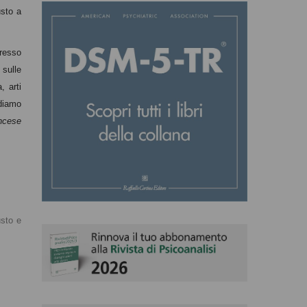
usto a
presso
 sulle
, arti
rdiamo
ancese
usto e