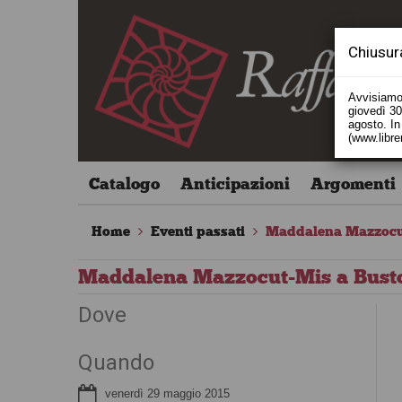
Chiusur
Avvisiamo 
giovedì 30 
agosto. In 
(www.libre
Catalogo
Anticipazioni
Argomenti
Home
Eventi passati
Maddalena Mazzocut
Maddalena Mazzocut-Mis a Busto
Dove
Quando
venerdì 29 maggio 2015