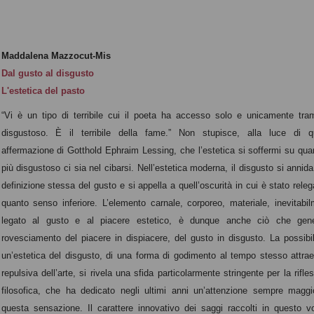
Maddalena Mazzocut-Mis
Dal gusto al disgusto
L'estetica del pasto
“Vi è un tipo di terribile cui il poeta ha accesso solo e unicamente tram
disgustoso. È il terribile della fame.” Non stupisce, alla luce di q
affermazione di Gotthold Ephraim Lessing, che l’estetica si soffermi su qua
più disgustoso ci sia nel cibarsi. Nell’estetica moderna, il disgusto si annida
definizione stessa del gusto e si appella a quell’oscurità in cui è stato releg
quanto senso inferiore. L’elemento carnale, corporeo, materiale, inevitabi
legato al gusto e al piacere estetico, è dunque anche ciò che gene
rovesciamento del piacere in dispiacere, del gusto in disgusto. La possibil
un’estetica del disgusto, di una forma di godimento al tempo stesso attra
repulsiva dell’arte, si rivela una sfida particolarmente stringente per la rifle
filosofica, che ha dedicato negli ultimi anni un’attenzione sempre maggi
questa sensazione. Il carattere innovativo dei saggi raccolti in questo 