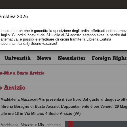
a estiva 2026
i nostri lettori che è garantita la spedizione degli ordini effettuati entro la me
luglio. Gli ordini ricevuti dal 31 luglio al 24 agosto saranno evasi a partire dal
alternativa, è possibile effettuare gli ordini tramite la Libreria Cortina
riacortinamilano.it) Buone vacanze!
Università
News
Newsletter
Foreign Right
-Mis a Busto Arsizio
 Arsizio
Maddalena Mazzocut-Mis presenta il suo libro Dal gusto al disgusto all
libreria Boragno di Busto Arsizio. L'appuntamento è per Venerdì 29 Ma
alle ore 18 in Via Milano, 4 Busto Arsizio (VA).
Maddalena Mazzocut-Mis presenta