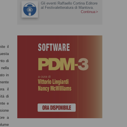
Gli eventi Raffaello Cortina Editore
al Festivaletteratura di Mantova.
Continua
ite il
uesta
nto di
 nella
ato in
lmente
ra il
ità di
ente e
ssione
ore a
volume