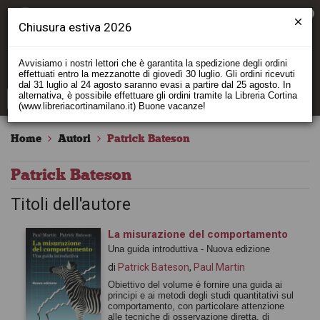
0
Chiusura estiva 2026
Avvisiamo i nostri lettori che è garantita la spedizione degli ordini
effettuati entro la mezzanotte di giovedì 30 luglio. Gli ordini ricevuti
dal 31 luglio al 24 agosto saranno evasi a partire dal 25 agosto. In
alternativa, è possibile effettuare gli ordini tramite la Libreria Cortina
(www.libreriacortinamilano.it) Buone vacanze!
Home
Autori
Patrick Bateson
Patrick Bateson
Titoli dell'autore
La misurazione del comportamento
Una guida introduttiva - Nuova edizione
di
Patrick Bateson
,
Paul Martin
Obiettivo del volume è fornire una guida ai
principi e ai metodi degli studi quantitativi sul
comportamento, con particolare attenzione
alle tecniche di osservazione diretta, di