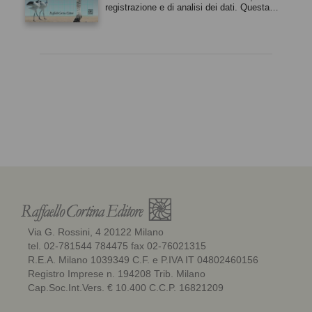
registrazione e di analisi dei dati. Questa
nuova edizione è stata ampiamente
riorganizzata e le sezioni riguardanti i disegni
di ricerca, l’interpretazione e la
presentazione dei dati sono state
notevolmente ampliate. Rivolto a psicologi e
biologi che studiano il comportamento
umano e animale, il libro è di grande utilità
per tutte le discipline in cui viene misurato il
comportamento, comprese le scienze sociali
e la medicina. Gli autori Paul Martin conduce
da molti anni ricerche nell’ambito della
biologia comportamentale e ha lavorato
presso il dipartimento di Psichiatria e
scienze del comportamento dell’Università di
Cambridge. Patrick Bateson è uno studioso
del comportamento animale ed è presidente
della Società zoologica di Londra.
Via G. Rossini, 4 20122 Milano
tel. 02-781544 784475 fax 02-76021315
R.E.A. Milano 1039349 C.F. e P.IVA IT 04802460156
Registro Imprese n. 194208 Trib. Milano
Cap.Soc.Int.Vers. € 10.400 C.C.P. 16821209