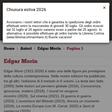
0
Chiusura estiva 2026
Avvisiamo i nostri lettori che è garantita la spedizione degli ordini
effettuati entro la mezzanotte di giovedì 30 luglio. Gli ordini ricevuti
dal 31 luglio al 24 agosto saranno evasi a partire dal 25 agosto. In
alternativa, è possibile effettuare gli ordini tramite la Libreria Cortina
(www.libreriacortinamilano.it) Buone vacanze!
Home
Autori
Edgar Morin
Pagina 3
Edgar Morin
Edgar Morin
(1921-2026) è stato una delle figure più prestigiose
della cultura contemporanea. Nelle nostre edizioni ha pubblicato,
tra gli altri, l'edizione di
Il metodo
in 6 volumi,
La testa ben fatta
(2000)
Sette lezioni sul pensiero globale
(2016),
Conoscenza,
ignoranza, mistero
(2018),
I ricordi mi vengono
incontro
(2020),
Sul cinema
(2021),
Di guerra in guerra
(2023),
L'avventura del Metodo
(2023),
Ancora un momento
(2024),
La nostra Europa
(con M. Ceruti, 2025) e
Semi di
saggezza
(2025).