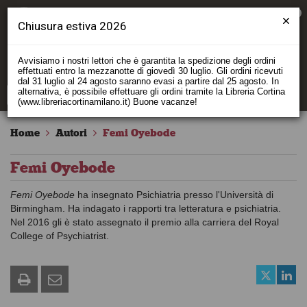
0
Chiusura estiva 2026
Avvisiamo i nostri lettori che è garantita la spedizione degli ordini
effettuati entro la mezzanotte di giovedì 30 luglio. Gli ordini ricevuti
dal 31 luglio al 24 agosto saranno evasi a partire dal 25 agosto. In
alternativa, è possibile effettuare gli ordini tramite la Libreria Cortina
(www.libreriacortinamilano.it) Buone vacanze!
Home
Autori
Femi Oyebode
Femi Oyebode
Femi Oyebode
ha insegnato Psichiatria presso l'Università di
Birmingham. Ha indagato i rapporti tra letteratura e psichiatria.
Nel 2016 gli è stato assegnato il premio alla carriera del Royal
College of Psychiatrist.