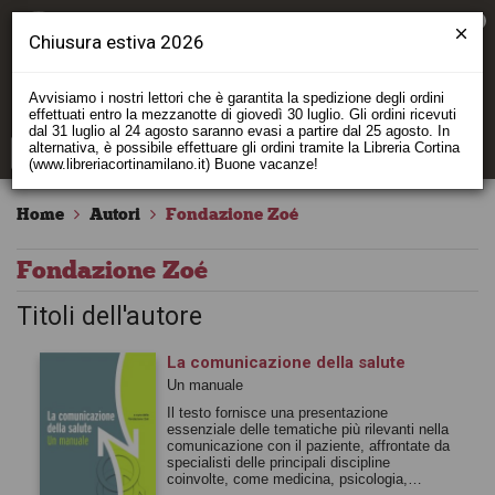
0
Chiusura estiva 2026
Avvisiamo i nostri lettori che è garantita la spedizione degli ordini
effettuati entro la mezzanotte di giovedì 30 luglio. Gli ordini ricevuti
dal 31 luglio al 24 agosto saranno evasi a partire dal 25 agosto. In
alternativa, è possibile effettuare gli ordini tramite la Libreria Cortina
(www.libreriacortinamilano.it) Buone vacanze!
Home
Autori
Fondazione Zoé
Fondazione Zoé
Titoli dell'autore
La comunicazione della salute
Un manuale
Il testo fornisce una presentazione
essenziale delle tematiche più rilevanti nella
comunicazione con il paziente, affrontate da
specialisti delle principali discipline
coinvolte, come medicina, psicologia,