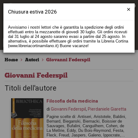
0
Chiusura estiva 2026
Avvisiamo i nostri lettori che è garantita la spedizione degli ordini
effettuati entro la mezzanotte di giovedì 30 luglio. Gli ordini ricevuti
dal 31 luglio al 24 agosto saranno evasi a partire dal 25 agosto. In
alternativa, è possibile effettuare gli ordini tramite la Libreria Cortina
(www.libreriacortinamilano.it) Buone vacanze!
Home
Autori
Giovanni Federspil
Giovanni Federspil
Titoli dell'autore
Filosofia della medicina
di
Giovanni Federspil
,
Pierdaniele Giaretta
Pagine scelte di: Antiseri, Aristotele, Baldini,
Bernard, Bieganski, Biernacki, Boissier de
Sauvages, Bufalini, Canguilhem, Cohen, de
La Mettrie, Eddy, Du Bois-Reymond, Festa,
Fleck, Freud, Jaspers, Galeno, Ippocrate,