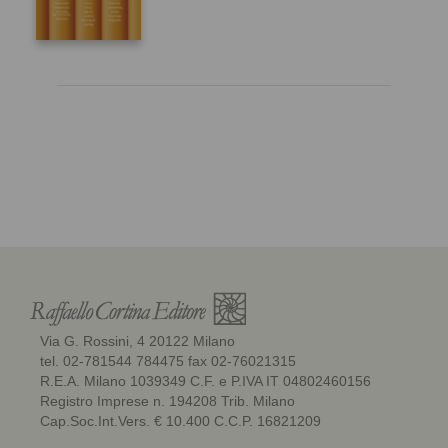
Moleschott, Murri, Nordenfelt, Pellegrino,
Platone, Shaffner, Stahl, Thagard, Tommasi,
Virchow, Zimmermann. I curatori Giovanni
Federspil è professore di Medicina interna
all’Università di Padova. Pierdaniele Giaretta
è professore di Logica e filosofia della
scienza all’Università di Verona. Claudio
Rugarli è professore di Medicina interna
all’università Vita-Salute San Raffaele di
Milano. Cesare Scandellari è professore di
Medicina interna all’Università di Padova.
Pietro Serra è professore di Medicina interna
all’università La Sapienza di Roma.
Via G. Rossini, 4 20122 Milano
tel. 02-781544 784475 fax 02-76021315
R.E.A. Milano 1039349 C.F. e P.IVA IT 04802460156
Registro Imprese n. 194208 Trib. Milano
Cap.Soc.Int.Vers. € 10.400 C.C.P. 16821209