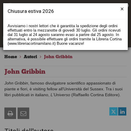
0
Chiusura estiva 2026
Avvisiamo i nostri lettori che è garantita la spedizione degli ordini
effettuati entro la mezzanotte di giovedì 30 luglio. Gli ordini ricevuti
dal 31 luglio al 24 agosto saranno evasi a partire dal 25 agosto. In
alternativa, è possibile effettuare gli ordini tramite la Libreria Cortina
(www.libreriacortinamilano.it) Buone vacanze!
Home
Autori
John Gribbin
John Gribbin
John Gribbin
, famoso divulgatore scientifico appassionato di
piante e fiori, è visiting fellow all'Università del Sussex. Tra i suoi
libri pubblicati in italiano,
L'Universo
(Raffaello Cortina Editore).