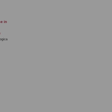
e in
a
logica