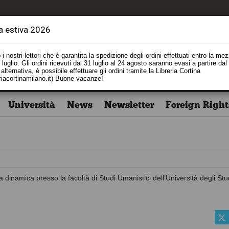
a estiva 2026
i nostri lettori che è garantita la spedizione degli ordini effettuati entro la me
luglio. Gli ordini ricevuti dal 31 luglio al 24 agosto saranno evasi a partire dal
alternativa, è possibile effettuare gli ordini tramite la Libreria Cortina
riacortinamilano.it) Buone vacanze!
Università
News
Newsletter
Foreign Right
 dinamica presso la facoltà di Studi Umanistici dell’Università degli Stud