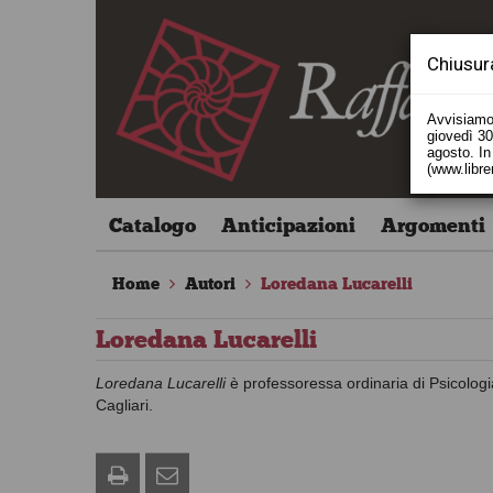
Chiusur
Avvisiamo 
giovedì 30 
agosto. In 
(www.libre
Catalogo
Anticipazioni
Argomenti
Home
Autori
Loredana Lucarelli
Loredana Lucarelli
Loredana Lucarelli
è professoressa ordinaria di Psicologia
Cagliari.