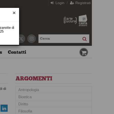
Login
Registrati
/
zzanotte di
 25
s
Contatti
ARGOMENTI
i di
Antropologia
Bioetica
Diritto
Filosofia