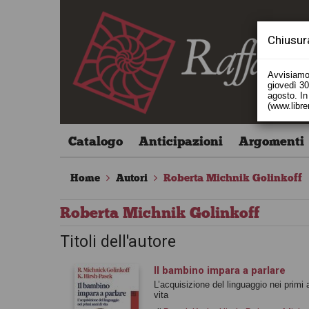
Chiusur
Avvisiamo 
giovedì 30 
agosto. In 
(www.libre
Catalogo
Anticipazioni
Argomenti
Home
Autori
Roberta Michnik Golinkoff
Roberta Michnik Golinkoff
Titoli dell'autore
Il bambino impara a parlare
L’acquisizione del linguaggio nei primi 
vita