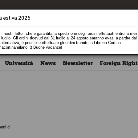
a estiva 2026
i nostri lettori che è garantita la spedizione degli ordini effettuati entro la me
luglio. Gli ordini ricevuti dal 31 luglio al 24 agosto saranno evasi a partire dal
alternativa, è possibile effettuare gli ordini tramite la Libreria Cortina
riacortinamilano.it) Buone vacanze!
Università
News
Newsletter
Foreign Right
anni di