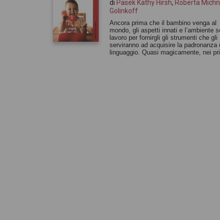
di
Pasek Kathy Hirsh
,
Roberta Michn
Golinkoff
Ancora prima che il bambino venga al
mondo, gli aspetti innati e l’ambiente s
lavoro per fornirgli gli strumenti che gli
serviranno ad acquisire la padronanza 
linguaggio. Quasi magicamente, nei pri
anni di vita egli impara a riconoscere l
parole, a decifrarne il significato, a fo
frasi e a fare domande. Scritto da due
studiose di primo piano nel campo dell
sviluppo del linguaggio, Il bambino imp
parlare è un’avvincente esplorazione d
modo in cui il bambino apprende il ling
e di come i genitori e i tecnici che si
prendono cura di lui possono fornire un
contributo concreto per coltivare quest
abilità linguistiche in ogni fase dello sv
del bambino. Le autrici Roberta Michnick
Golinkoff insegna alla facoltà di Pedag
dell’Università del Delaware (USA), do
ricopre incarichi congiunti nei dipartime
linguistica e psicologia. È responsabile
progetto riguardante il linguaggio infanti
Kathy Hirsh-Pasek è membro del
dipartimento di Psicologia della Templ
University, dove è responsabile del
laboratorio di ricerca sul linguaggio infa