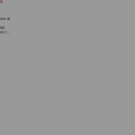
ik
ono al
del
mi tre
e
rmare
o
ara a
el
uaggio,
e
iluppo
ogia
ve
nti di
 del
le.
e
ntile.