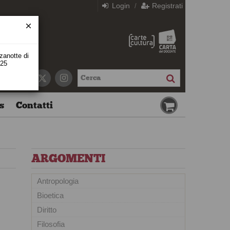
Login
Registrati
/
zzanotte di
 25
s
Contatti
ARGOMENTI
Antropologia
Bioetica
Diritto
Filosofia