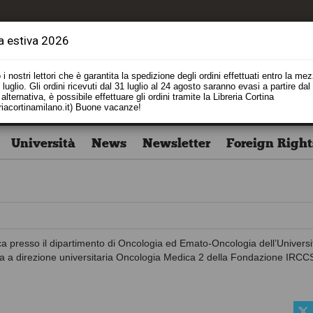
a estiva 2026
i nostri lettori che è garantita la spedizione degli ordini effettuati entro la me
luglio. Gli ordini ricevuti dal 31 luglio al 24 agosto saranno evasi a partire dal
alternativa, è possibile effettuare gli ordini tramite la Libreria Cortina
riacortinamilano.it) Buone vacanze!
Università
News
Newsletter
Foreign Right
a presso il dipartimento di Oncologia ed Emato-Oncologia dell’Universi
essa a direzione universitaria Oncologia Medica 2 della Fondazione IRCC