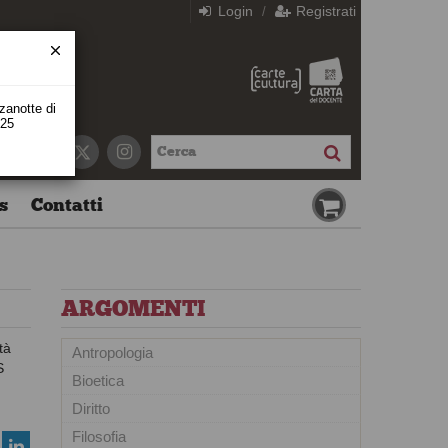
Login
Registrati
/
zzanotte di
 25
s
Contatti
ARGOMENTI
tà
Antropologia
S
Bioetica
Diritto
Filosofia