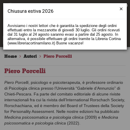
0
Chiusura estiva 2026
Avvisiamo i nostri lettori che è garantita la spedizione degli ordini
effettuati entro la mezzanotte di giovedì 30 luglio. Gli ordini ricevuti
dal 31 luglio al 24 agosto saranno evasi a partire dal 25 agosto. In
alternativa, è possibile effettuare gli ordini tramite la Libreria Cortina
(www.libreriacortinamilano.it) Buone vacanze!
Home
Autori
Piero Porcelli
Piero Porcelli
Piero Porcelli
, psicologo e psicoterapeuta, è professore ordinario
di Psicologia clinica presso l’Università “Gabriele d’Annunzio” di
Chieti-Pescara. Fa parte del comitato editoriale di alcune riviste
internazionali fra cui la rivista dell’International Rorschach Society,
Rorschachiana, ed è membro del Board of Trustees della Society
for Personality Assessment. Nelle nostre edizioni ha pubblicato
Medicina psicosomatica e psicologia clinica
(2009) e
Medicina
psicosomatica e psicologia clinica
(2022).