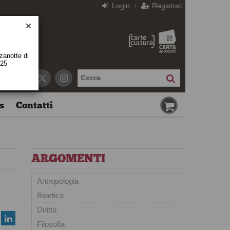
Login
Registrati
/
zzanotte di
 25
s
Contatti
ARGOMENTI
Antropologia
Bioetica
Diritto
Filosofia