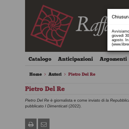
Chiusur
Avvisiamo 
giovedì 30 
agosto. In 
(www.libre
Catalogo
Anticipazioni
Argomenti
Home
Autori
Pietro Del Re
Pietro Del Re
Pietro Del Re
è giornalista e come inviato di
la Repubblic
pubblicato
I Dimenticati
(2022).