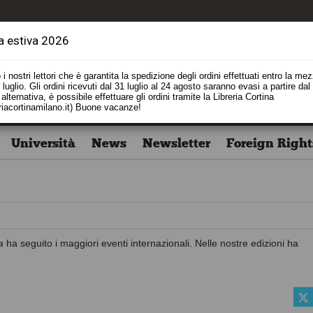
a estiva 2026
i nostri lettori che è garantita la spedizione degli ordini effettuati entro la me
luglio. Gli ordini ricevuti dal 31 luglio al 24 agosto saranno evasi a partire dal
alternativa, è possibile effettuare gli ordini tramite la Libreria Cortina
riacortinamilano.it) Buone vacanze!
Università
News
Newsletter
Foreign Right
a
ha seguito i maggiori eventi internazionali. Nelle nostre edizioni ha