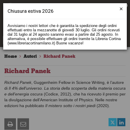
0
Chiusura estiva 2026
Avvisiamo i nostri lettori che è garantita la spedizione degli ordini
effettuati entro la mezzanotte di giovedì 30 luglio. Gli ordini ricevuti
dal 31 luglio al 24 agosto saranno evasi a partire dal 25 agosto. In
alternativa, è possibile effettuare gli ordini tramite la Libreria Cortina
(www.libreriacortinamilano.it) Buone vacanze!
Home
Autori
Richard Panek
Richard Panek
Richard Panek
, Guggenheim Fellow in Science Writing, è l’autore
di
Il 4% dell’universo. La storia della scoperta della materia oscura
e dell’energia oscura
(Codice, 2012), che ha ricevuto il premio per
la divulgazione dell’American Institute of Physics. Nelle nostre
edizioni ha pubblicato
Il mistero sotto i nostri piedi
(2020).