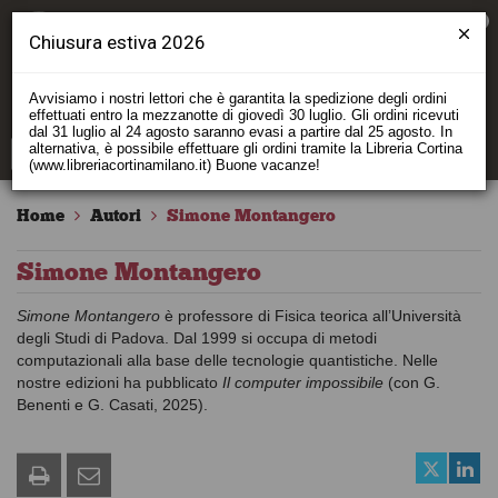
0
Chiusura estiva 2026
Avvisiamo i nostri lettori che è garantita la spedizione degli ordini
effettuati entro la mezzanotte di giovedì 30 luglio. Gli ordini ricevuti
dal 31 luglio al 24 agosto saranno evasi a partire dal 25 agosto. In
alternativa, è possibile effettuare gli ordini tramite la Libreria Cortina
(www.libreriacortinamilano.it) Buone vacanze!
Home
Autori
Simone Montangero
Simone Montangero
Simone Montangero
è professore di Fisica teorica all’Università
degli Studi di Padova. Dal 1999 si occupa di metodi
computazionali alla base delle tecnologie quantistiche. Nelle
nostre edizioni ha pubblicato
Il computer impossibile
(con G.
Benenti e G. Casati, 2025).