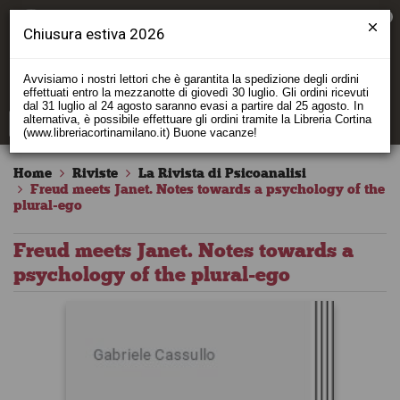
0
Chiusura estiva 2026
Avvisiamo i nostri lettori che è garantita la spedizione degli ordini
effettuati entro la mezzanotte di giovedì 30 luglio. Gli ordini ricevuti
dal 31 luglio al 24 agosto saranno evasi a partire dal 25 agosto. In
alternativa, è possibile effettuare gli ordini tramite la Libreria Cortina
(www.libreriacortinamilano.it) Buone vacanze!
Home
Riviste
La Rivista di Psicoanalisi
Freud meets Janet. Notes towards a psychology of the
plural-ego
Freud meets Janet. Notes towards a
psychology of the plural-ego