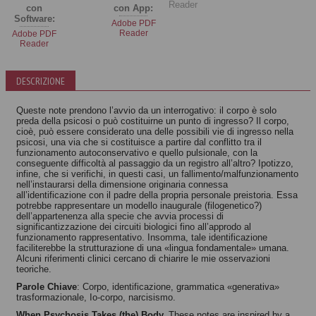
Reader
con
con App:
Software:
Adobe PDF
Reader
Adobe PDF
Reader
DESCRIZIONE
Queste note prendono l’avvio da un interrogativo: il corpo è solo
preda della psicosi o può costituirne un punto di ingresso? Il corpo,
cioè, può essere considerato una delle possibili vie di ingresso nella
psicosi, una via che si costituisce a partire dal conflitto tra il
funzionamento autoconservativo e quello pulsionale, con la
conseguente difficoltà al passaggio da un registro all’altro? Ipotizzo,
infine, che si verifichi, in questi casi, un fallimento/malfunzionamento
nell’instaurarsi della dimensione originaria connessa
all’identificazione con il padre della propria personale preistoria. Essa
potrebbe rappresentare un modello inaugurale (filogenetico?)
dell’appartenenza alla specie che avvia processi di
significantizzazione dei circuiti biologici fino all’approdo al
funzionamento rappresentativo. Insomma, tale identificazione
faciliterebbe la strutturazione di una «lingua fondamentale» umana.
Alcuni riferimenti clinici cercano di chiarire le mie osservazioni
teoriche.
Parole Chiave
: Corpo, identificazione, grammatica «generativa»
trasformazionale, Io-corpo, narcisismo.
When Psychosis Takes (the) Body.
These notes are inspired by a