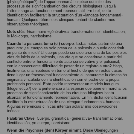
(phylogénétique?) de l’appartenance à l’espèce qui initie des
processus de significantisation des circuits biologiques jusqu’à
l’atterrissage au fonctionnement représentatif. En bref, cette
identification faciliterait la structuration d’un «langage fondamental»
humain. Quelques références cliniques tentent de clarifier mes
observations théoriques.
Mots-clés
: Grammaire «générative» transformationnel, identification,
le Moi-corps, narcissisme.
Cuando la psicosis toma (el) cuerpo
. Estas notas parten de una
pregunta: ¿el cuerpo es solo presa de la psicosis o puede constituir
un punto de inicio? El cuerpo puede considerarse una de las posibles
vías de inicio de la psicosis, una vía que se constituye a partir del
conflicto entre el funcionamiento auto conservativo y el pulsional,
con la consecuente dificultad de pasar de un registro a otro? Hago,
finalmente, una hipótesis en torno al hecho de que en estos casos
tiene lugar un fracaso/mal funcionamiento al instaurarse la dimensión
originaria vinculada con la identificación con el padre de la propia
prehistoria personal. Esta podría representar un modelo inaugural
(filogenético?) de la pertenencia a la especie que pone en marcha los
procesos de significantización de los circuitos bilógicos hasta
alcanzar el funcionamiento representativo. En fin, dicha identificación
facilitaría la estructuración de una «lengua fundamental» humana.
Algunas referencias clínicas intentan aclarar mis observaciones
teóricas.
Palabras Clave
: Cuerpo, gramática «generativa» transformacional,
identificación, yo-cuerpo, narcisismo.
Wenn die Psychose (den) Körper nimmt
. Diese Überlegungen