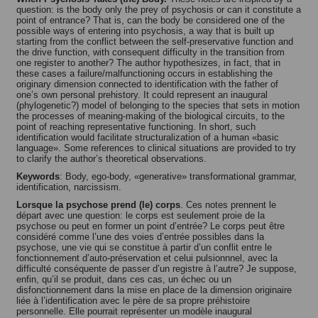
question: is the body only the prey of psychosis or can it constitute a
point of entrance? That is, can the body be considered one of the
possible ways of entering into psychosis, a way that is built up
starting from the conflict between the self-preservative function and
the drive function, with consequent difficulty in the transition from
one register to another? The author hypothesizes, in fact, that in
these cases a failure/malfunctioning occurs in establishing the
originary dimension connected to identification with the father of
one’s own personal prehistory. It could represent an inaugural
(phylogenetic?) model of belonging to the species that sets in motion
the processes of meaning-making of the biological circuits, to the
point of reaching representative functioning. In short, such
identification would facilitate structuralization of a human «basic
language». Some references to clinical situations are provided to try
to clarify the author’s theoretical observations.
Keywords
: Body, ego-body, «generative» transformational grammar,
identification, narcissism.
Lorsque la psychose prend (le) corps
. Ces notes prennent le
départ avec une question: le corps est seulement proie de la
psychose ou peut en former un point d’entrée? Le corps peut être
considéré comme l’une des voies d’entrée possibles dans la
psychose, une vie qui se constitue à partir d’un conflit entre le
fonctionnement d’auto-préservation et celui pulsionnnel, avec la
difficulté conséquente de passer d’un registre à l’autre? Je suppose,
enfin, qu’il se produit, dans ces cas, un échec ou un
disfonctionnement dans la mise en place de la dimension originaire
liée à l’identification avec le père de sa propre préhistoire
personnelle. Elle pourrait représenter un modèle inaugural