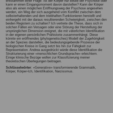
entstammen einer Frage: Ist der Körper nur Beute der Psychose oder
kann er einen Eingangsmoment davon darstellen? Kann der Körper
also als einen möglichen Eröffnungsweg der Psychose angesehen
werden, ein Weg der sich ausgehend vom Konflikt zwischen dem
selbsterhaltenden und dem triebhaften Funktionieren herstellt und
einhergeht mit der daraus resultierenden Schwierigkeit, zwischen den
beiden Registern zu schalten? Ich vertrete die These, dass sich in
solchen Fällen ein Versagen oder eine Störung der Herstellung der
ursprünglichen Dimension ereignet, die mit väterlichen Identifikation
in der eigenen persönlichen Prähistorie zusammenhängt. Diese
könnte ein eröffnendes (phylogenetisches) Modell der Zugehörigkeit
an der Spezies darstellen, die bedeutungsgebende Prozesse der
biologischen Kreise in Gang setzt bis hin zur Fähigkeit zur
Repräsentation. Andrea ausgedrückt würde diese Identifikation die
Strukturierung einer «menschlichen Grundsprache» erleichtern.
Einige klinische Bezüge wollen zur Klassifizierung meiner
theoretischen Überlegungen beitragen.
Schlüsselwörter
: «Generative» transformierende Grammatik,
Körper, Körper-Ich, Identifikation, Narzissmus.