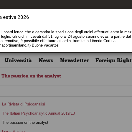
a estiva 2026
i nostri lettori che è garantita la spedizione degli ordini effettuati entro la me
luglio. Gli ordini ricevuti dal 31 luglio al 24 agosto saranno evasi a partire dal
alternativa, è possibile effettuare gli ordini tramite la Libreria Cortina
riacortinamilano.it) Buone vacanze!
Università
News
Newsletter
Foreign Right
The passion on the analyst
La Rivista di Psicoanalisi
The Italian Psychoanalytic Annual 2019/13
The passion on the analyst
Luisa Masina