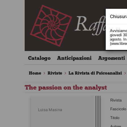
Chiusur
Avvisiamo 
giovedì 30 
agosto. In 
(www.libre
Catalogo
Anticipazioni
Argomenti
Home
Riviste
La Rivista di Psicoanalisi
The passion on the analyst
Rivista
Fascicolo
Titolo
Autore