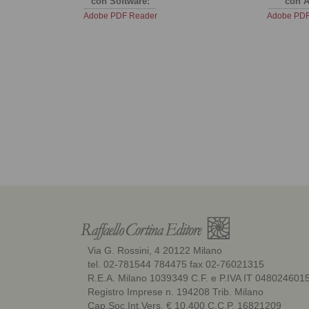
con Software:
con A
Adobe PDF Reader
Adobe PDF
Via G. Rossini, 4 20122 Milano
tel. 02-781544 784475 fax 02-76021315
R.E.A. Milano 1039349 C.F. e P.IVA IT 048024601
Registro Imprese n. 194208 Trib. Milano
Cap.Soc.Int.Vers. € 10.400 C.C.P. 16821209