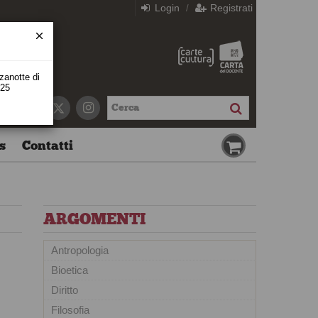
Login
Registrati
/
zzanotte di
 25
s
Contatti
ARGOMENTI
Antropologia
Bioetica
Diritto
Filosofia