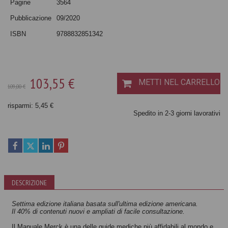
Pagine
3564
Pubblicazione
09/2020
ISBN
9788832851342
103,55 €
METTI NEL CARRELLO
109,00 €
risparmi: 5,45 €
Spedito in 2-3 giorni lavorativi
DESCRIZIONE
Settima edizione italiana basata sull'ultima edizione americana.
Il 40% di contenuti nuovi e ampliati di facile consultazione.
Il Manuale Merck è una delle guide mediche più affidabili al mondo e