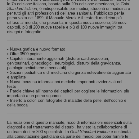
la 7a edizione italiana, basata sulla 20a edizione americana, la
Gold
Standard Edition
, è indispensabile per medici, studenti di medicina e
per tutti gli altri professionisti dell’area sanitaria. Pubblicato per la
prima volta nel 1899, il Manuale Merck è il testo di medicina più
diffuso al mondo, che presenta, in questa nuova edizione, 36 nuovi
capitoli, più di 200 nuove tabelle e più di 100 nuove immagini tra
disegni e fotografie.
• Nuova grafica e nuovo formato
• Oltre 3500 pagine
• Capitoli interamente aggiornati (disturbi cardiovascolari,
genitourinari, ginecologici, neurologici, disturbi della gravidanza,
patologie pediatriche e neonatali)
• Sezioni pediatrica e di medicina d’urgenza notevolmente aggiornate
e ampliate
• Nuovi focus su informazioni mediche importanti evidenziati nel
testo
• Parole chiave all’interno dei capitoli per cogliere le informazioni più
importanti a un primo sguardo
• Inserto a colori con fotografie di malattie della pelle, dell’occhio e
della bocca
La redazione di questo manuale, ricco di informazioni essenziali sulla
diagnosi e sul trattamento dei disturbi, ha visto la collaborazione di
un team di oltre 300 specialisti. La
Gold Standard Edition
è destinata
alla consultazione quotidiana da parte dei medici per poter fornire le