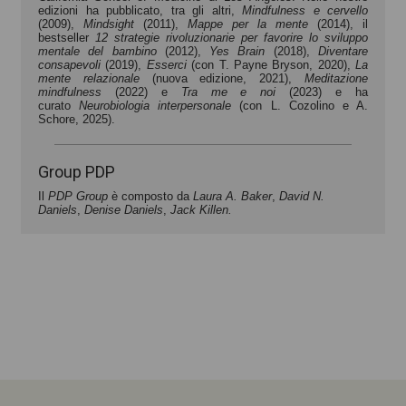
edizioni ha pubblicato, tra gli altri,
Mindfulness e cervello
(2009),
Mindsight
(2011),
Mappe per
la mente
(2014), il
bestseller
12 strategie rivoluzionarie
per favorire lo sviluppo
mentale del bambino
(2012),
Yes Brain
(2018),
Diventare
consapevoli
(2019),
Esserci
(con T. Payne Bryson, 2020),
La
mente relazionale
(nuova edizione, 2021),
Meditazione
mindfulness
(2022) e
Tra me e noi
(2023) e ha
curato
Neurobiologia interpersonale
(con L. Cozolino e A.
Schore, 2025).
Group PDP
Il
PDP Group
è composto da
Laura A. Baker
,
David N.
Daniels
,
Denise Daniels
,
Jack Killen.