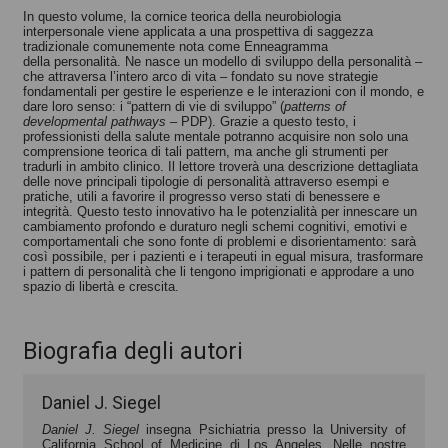
In questo volume, la cornice teorica della neurobiologia
interpersonale viene applicata a una prospettiva di saggezza
tradizionale comunemente nota come Enneagramma
della personalità. Ne nasce un modello di sviluppo della personalità –
che attraversa l’intero arco di vita – fondato su nove strategie
fondamentali per gestire le esperienze e le interazioni con il mondo, e
dare loro senso: i “pattern di vie di sviluppo” (
patterns of
developmental pathways
– PDP). Grazie a questo testo, i
professionisti della salute mentale potranno acquisire non solo una
comprensione teorica di tali pattern, ma anche gli strumenti per
tradurli in ambito clinico. Il lettore troverà una descrizione dettagliata
delle nove principali tipologie di personalità attraverso esempi e
pratiche, utili a favorire il progresso verso stati di benessere e
integrità. Questo testo innovativo ha le potenzialità per innescare un
cambiamento profondo e duraturo negli schemi cognitivi, emotivi e
comportamentali che sono fonte di problemi e disorientamento: sarà
così possibile, per i pazienti e i terapeuti in egual misura, trasformare
i pattern di personalità che li tengono imprigionati e approdare a uno
spazio di libertà e crescita.
Biografia degli autori
Daniel J. Siegel
Daniel J. Siegel
insegna Psichiatria presso la University of
California School of Medicine di Los Angeles. Nelle nostre