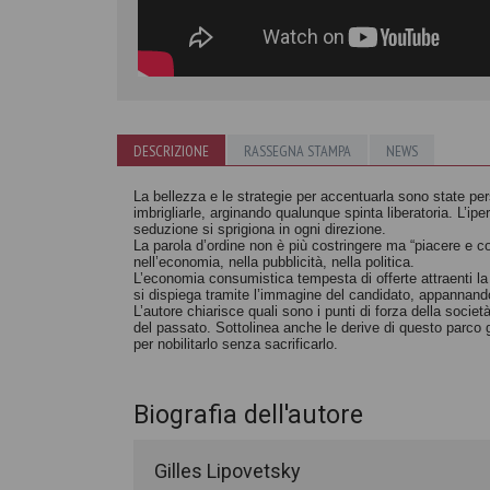
DESCRIZIONE
RASSEGNA STAMPA
NEWS
La bellezza e le strategie per accentuarla sono state per
imbrigliarle, arginando qualunque spinta liberatoria. L’i
seduzione si sprigiona in ogni direzione.
La parola d’ordine non è più costringere ma “piacere e c
nell’economia, nella pubblicità, nella politica.
L’economia consumistica tempesta di offerte attraenti la n
si dispiega tramite l’immagine del candidato, appannando 
L’autore chiarisce quali sono i punti di forza della socie
del passato. Sottolinea anche le derive di questo parco 
per nobilitarlo senza sacrificarlo.
Biografia dell'autore
Gilles Lipovetsky