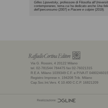
Gilles Lipovetsky
, professore di Filosofia all’Univers
contemporaneo, tema cui ha dedicato anche
Una fel
dell’iperconsumo
(2007) e
Piacere e colpire
(2019).
Via G. Rossini, 4 20122 Milano
tel. 02-781544 784475 fax 02-76021315
R.E.A. Milano 1039349 C.F. e P.IVA IT 048024601
Registro Imprese n. 194208 Trib. Milano
Cap.Soc.Int.Vers. € 10.400 C.C.P. 16821209
Realizzazione: