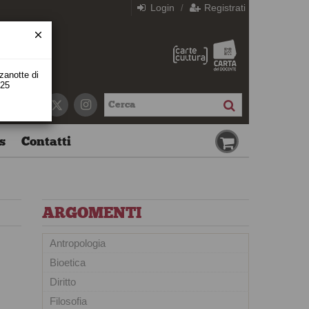
Login
Registrati
/
zzanotte di
 25
s
Contatti
ARGOMENTI
Antropologia
Bioetica
Diritto
Filosofia