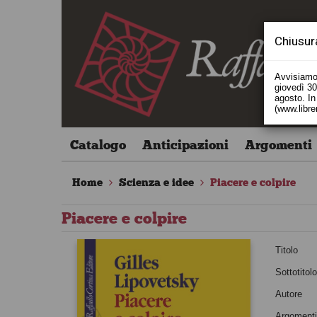
Chiusur
Avvisiamo 
giovedì 30 
agosto. In 
(www.libre
Catalogo
Anticipazioni
Argomenti
Home
Scienza e idee
Piacere e colpire
Piacere e colpire
Titolo
Sottotitol
Autore
Argoment