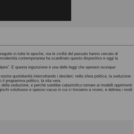
seguite in tutte le epoche, ma le civiltà del passato hanno cercato di
permodernità contemporanea ha scardinato questo dispositivo e oggi la
olpire”. E questa ingiunzione è una delle leggi che operano ovunque:
ostra quotidianità intercettando i desideri; nella sfera politica, la seduzione
il programma politico, la vita vera.
tà della seduzione, e perché sarebbe catastrofico tornare ai modelli opprimenti
giochi voluttuoso e spesso vacuo in cui ci troviamo a vivere, e delinea i modi