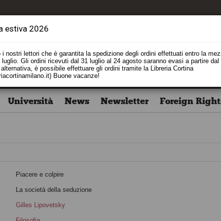
a estiva 2026
i nostri lettori che è garantita la spedizione degli ordini effettuati entro la me
luglio. Gli ordini ricevuti dal 31 luglio al 24 agosto saranno evasi a partire dal
alternativa, è possibile effettuare gli ordini tramite la Libreria Cortina
riacortinamilano.it) Buone vacanze!
Università
News
Newsletter
Foreign Right
Piacere e colpire
o
La società della seduzione
Gilles Lipovetsky
i
Filosofia