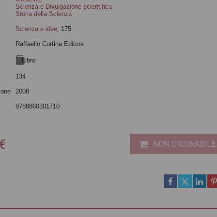
Scienza e Divulgazione scientifica
Storia della Scienza
Scienza e idee
, 175
Raffaello Cortina Editore
Libro
134
ione
2008
9788860301710
 €
NON ORDINABILE