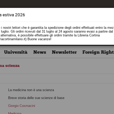
a estiva 2026
i nostri lettori che è garantita la spedizione degli ordini effettuati entro la me
luglio. Gli ordini ricevuti dal 31 luglio al 24 agosto saranno evasi a partire dal
alternativa, è possibile effettuare gli ordini tramite la Libreria Cortina
riacortinamilano.it) Buone vacanze!
Università
News
Newsletter
Foreign Right
na scienza
La medicina non è una scienza
o
Breve storia delle sue scienze di base
Giorgio Cosmacini
i
Medicina