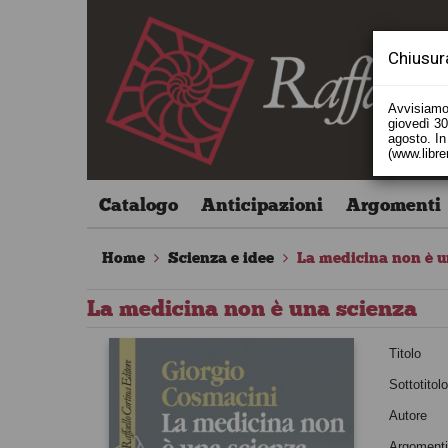
Chiusur
Avvisiamo 
giovedì 30 
agosto. In 
(www.libre
Catalogo
Anticipazioni
Argomenti
Home
Scienza e idee
La medicina non è u
La medicina non è una scienza
Titolo
Sottotitol
Autore
Argoment