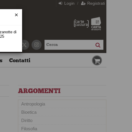
Login
Registrati
/
zzanotte di
 25
s
Contatti
ARGOMENTI
Antropologia
Bioetica
Diritto
Filosofia