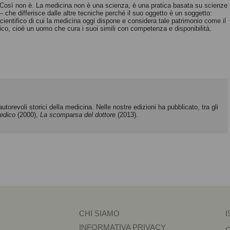
Così non è. La medicina non è una scienza, è una pratica basata su scienze
a – che differisce dalle altre tecniche perché il suo oggetto è un soggetto:
scientifico di cui la medicina oggi dispone e considera tale patrimonio come il
co, cioè un uomo che cura i suoi simili con competenza e disponibilità.
autorevoli storici della medicina. Nelle nostre edizioni ha pubblicato, tra gli
medico
(2000),
La scomparsa del dottore
(2013).
CHI SIAMO
I
INFORMATIVA PRIVACY