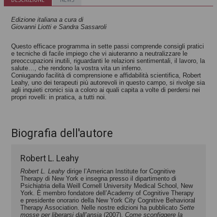
Edizione italiana a cura di
Giovanni Liotti e Sandra Sassaroli
Questo efficace programma in sette passi comprende consigli pratici
e tecniche di facile impiego che vi aiuteranno a neutralizzare le
preoccupazioni inutili, riguardanti le relazioni sentimentali, il lavoro, la
salute…, che rendono la vostra vita un inferno.
Coniugando facilità di comprensione e affidabilità scientifica, Robert
Leahy, uno dei terapeuti più autorevoli in questo campo, si rivolge sia
agli inquieti cronici sia a coloro ai quali capita a volte di perdersi nei
propri rovelli: in pratica, a tutti noi.
Biografia dell'autore
Robert L. Leahy
Robert L. Leahy
dirige l’American Institute for Cognitive
Therapy di New York e insegna presso il dipartimento di
Psichiatria della Weill Cornell University Medical School, New
York. È membro fondatore dell’Academy of Cognitive Therapy
e presidente onorario della New York City Cognitive Behavioral
Therapy Association. Nelle nostre edizioni ha pubblicato
Sette
mosse per liberarsi dall’ansia
(2007),
Come sconfiggere la