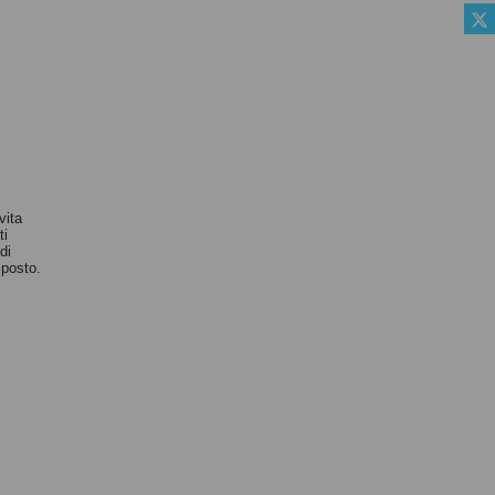
vita
ti
di
sposto.