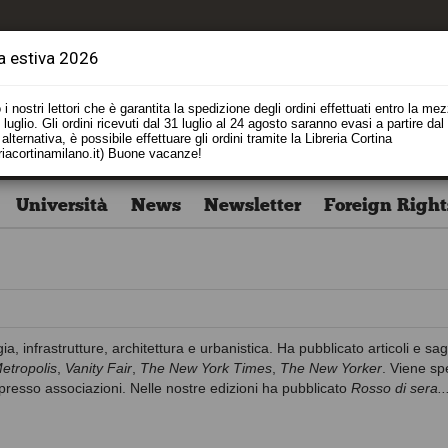
a estiva 2026
i nostri lettori che è garantita la spedizione degli ordini effettuati entro la me
luglio. Gli ordini ricevuti dal 31 luglio al 24 agosto saranno evasi a partire dal
alternativa, è possibile effettuare gli ordini tramite la Libreria Cortina
riacortinamilano.it) Buone vacanze!
Università
News
Newsletter
Foreign Right
gia, infrastrutture, architettura e urbanistica. Ha pubblicato articoli e sa
etropolis
,
Vanity Fair
,
The New York Times
,
The New Yorker
. Viene s
presso associazioni. Nelle nostre edizioni ha pubblicato
Rosso di sera..