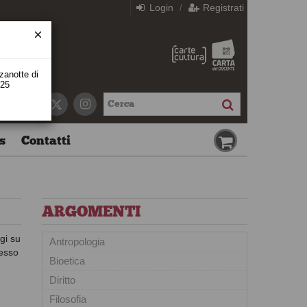
Login
Registrati
/
zzanotte di
 25
s
Contatti
ARGOMENTI
ggi su
Antropologia
pesso
Bioetica
.
Diritto
Filosofia