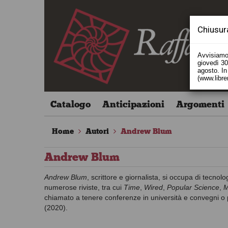
Chiusur
Avvisiamo 
giovedì 30 
agosto. In 
(www.libre
Catalogo
Anticipazioni
Argomenti
Home
Autori
Andrew Blum
Andrew Blum
Andrew Blum
, scrittore e giornalista, si occupa di tecnolo
numerose riviste, tra cui
Time
,
Wired
,
Popular Science
,
M
chiamato a tenere conferenze in università e convegni o 
(2020).