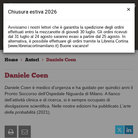
0
Chiusura estiva 2026
Avvisiamo i nostri lettori che è garantita la spedizione degli ordini
effettuati entro la mezzanotte di giovedì 30 luglio. Gli ordini ricevuti
dal 31 luglio al 24 agosto saranno evasi a partire dal 25 agosto. In
alternativa, è possibile effettuare gli ordini tramite la Libreria Cortina
(www.libreriacortinamilano.it) Buone vacanze!
Home
Autori
Daniele Coen
Daniele Coen
Daniele Coen
è medico d’urgenza e ha guidato per quindici anni il
Pronto Soccorso dell’Ospedale Niguarda di Milano. A fianco
dell’attività clinica e di ricerca, si è sempre occupato di
divulgazione scientifica. Nelle nostre edizioni ha pubblicato
L'arte
della probabilità
(2021).