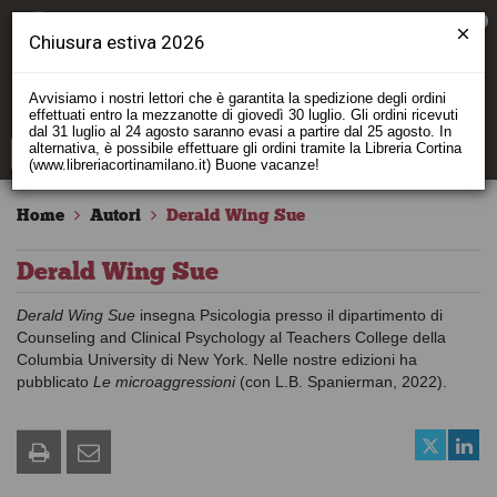
0
Chiusura estiva 2026
Avvisiamo i nostri lettori che è garantita la spedizione degli ordini
effettuati entro la mezzanotte di giovedì 30 luglio. Gli ordini ricevuti
dal 31 luglio al 24 agosto saranno evasi a partire dal 25 agosto. In
alternativa, è possibile effettuare gli ordini tramite la Libreria Cortina
(www.libreriacortinamilano.it) Buone vacanze!
Home
Autori
Derald Wing Sue
Derald Wing Sue
Derald Wing Sue
insegna Psicologia presso il dipartimento di
Counseling and Clinical Psychology al Teachers College della
Columbia University di New York. Nelle nostre edizioni ha
pubblicato
Le microaggressioni
(con L.B. Spanierman, 2022).