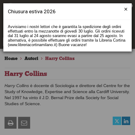
0
Chiusura estiva 2026
Avvisiamo i nostri lettori che è garantita la spedizione degli ordini
effettuati entro la mezzanotte di giovedì 30 luglio. Gli ordini ricevuti
dal 31 luglio al 24 agosto saranno evasi a partire dal 25 agosto. In
alternativa, è possibile effettuare gli ordini tramite la Libreria Cortina
(www.libreriacortinamilano.it) Buone vacanze!
Home
Autori
Harry Collins
Harry Collins
Harry Collins
è docente di Sociologia e direttore del Centre for the
Study of Knowledge, Expertise and Science alla Cardiff University.
Nel 1997 ha vinto il J.D. Bernal Prize della Society for Social
Studies of Science.