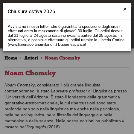
0
Chiusura estiva 2026
Avvisiamo i nostri lettori che è garantita la spedizione degli ordini
effettuati entro la mezzanotte di giovedì 30 luglio. Gli ordini ricevuti
dal 31 luglio al 24 agosto saranno evasi a partire dal 25 agosto. In
alternativa, è possibile effettuare gli ordini tramite la Libreria Cortina
(www.libreriacortinamilano.it) Buone vacanze!
Home
Autori
Noam Chomsky
Noam Chomsky
Noam Chomsky
, considerato il più grande linguista
contemporaneo, è stato L
aureate professor
di Linguistica presso
l’Università dell’Arizona. È stato il fondatore della grammatica
generativo-trasformazionale, le cui ripercussioni sono state
profonde non solo nella linguistica ma anche nella psicologia,
nella neurolinguistica, nella filosofia del linguaggio e nella
metodologia della scienza. Nelle nostre edizioni ha pubblicato
Il
mistero del linguaggio
(2018).