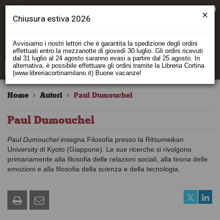
0
Chiusura estiva 2026
Avvisiamo i nostri lettori che è garantita la spedizione degli ordini
effettuati entro la mezzanotte di giovedì 30 luglio. Gli ordini ricevuti
dal 31 luglio al 24 agosto saranno evasi a partire dal 25 agosto. In
alternativa, è possibile effettuare gli ordini tramite la Libreria Cortina
(www.libreriacortinamilano.it) Buone vacanze!
Home
Autori
Paul Dumouchel
Paul Dumouchel
Paul Dumouchel
insegna Filosofia presso la Ritsumeikan
University di Kyoto (Giappone). Le sue ricerche si rivolgono
primariamente alla filosofia delle relazioni sociali, alla teoria delle
emozioni e alla filosofia della scienza e della tecnologia.