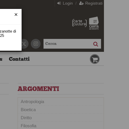
Login
Registrati
/
zzanotte di
 25
s
Contatti
ARGOMENTI
Antropologia
Bioetica
Diritto
Filosofia