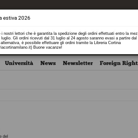
a estiva 2026
i nostri lettori che è garantita la spedizione degli ordini effettuati entro la me
luglio. Gli ordini ricevuti dal 31 luglio al 24 agosto saranno evasi a partire dal
alternativa, è possibile effettuare gli ordini tramite la Libreria Cortina
riacortinamilano.it) Buone vacanze!
Università
News
Newsletter
Foreign Right
u
e del