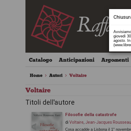
Chiusur
Avvisiamo 
giovedì 30 
agosto. In 
(www.libre
Catalogo
Anticipazioni
Argomenti
Home
Autori
Voltaire
Voltaire
Titoli dell'autore
Filosofie della catastrofe
di
Voltaire
,
Jean-Jacques Roussea
Cosa accadde a Lisbona il 1° novembr