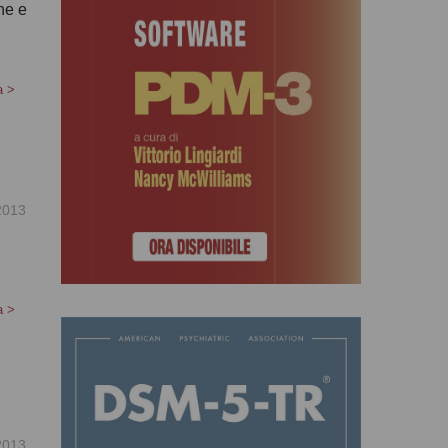
ne e
a
>
2013
a
>
2013