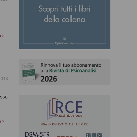
a
>
2013
esso
a
>