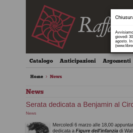
Chiusur
Avvisiamo 
giovedì 30 
agosto. In 
(www.libre
Catalogo
Anticipazioni
Argomenti
Home
News
News
Serata dedicata a Benjamin al Circo
News
Mercoledì 6 marzo alle 18,00 appunta
dedicata a
Figure dell'infanzia
di Wal