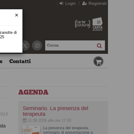
Login
Registrati
/
zzanotte di
 25
s
Contatti
AGENDA
Seminario. La presenza del
terapeuta
2013
11.09.2026 alle ore 17.00
ata
La presenza del terapeuta,
seminario di presentazione a