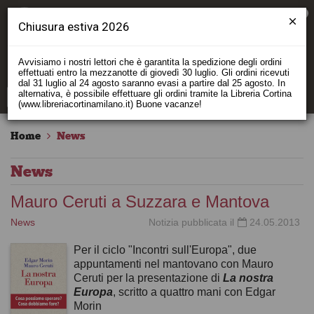
0
Chiusura estiva 2026
Avvisiamo i nostri lettori che è garantita la spedizione degli ordini
effettuati entro la mezzanotte di giovedì 30 luglio. Gli ordini ricevuti
dal 31 luglio al 24 agosto saranno evasi a partire dal 25 agosto. In
alternativa, è possibile effettuare gli ordini tramite la Libreria Cortina
(www.libreriacortinamilano.it) Buone vacanze!
Home
News
News
Mauro Ceruti a Suzzara e Mantova
News
Notizia pubblicata il
24.05.2013
Per il ciclo "Incontri sull'Europa", due
appuntamenti nel mantovano con Mauro
Ceruti per la presentazione di
La nostra
Europa
, scritto a quattro mani con Edgar
Morin