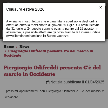
0
Chiusura estiva 2026
Avvisiamo i nostri lettori che è garantita la spedizione degli ordini
effettuati entro la mezzanotte di giovedì 30 luglio. Gli ordini ricevuti
dal 31 luglio al 24 agosto saranno evasi a partire dal 25 agosto. In
alternativa, è possibile effettuare gli ordini tramite la Libreria Cortina
(www.libreriacortinamilano.it) Buone vacanze!
Home
News
Piergiorgio Odifreddi presenta C'è del marcio in
Occidente
Piergiorgio Odifreddi presenta C'è del
marcio in Occidente
Notizia pubblicata il 01/04/2025
I prossimi appuntamenti con Piergiorgio Odifreddi e
C'è del marcio in
Occidente
.