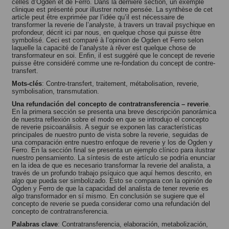
celles d’Ogden et de Ferro. Dans la dernière section, un exemple
clinique est présenté pour illustrer notre pensée. La synthèse de cet
article peut être exprimée par l’idée qu’il est nécessaire de
transformer la reverie de l’analyste, à travers un travail psychique en
profondeur, décrit ici par nous, en quelque chose qui puisse être
symbolisé. Ceci est comparé à l’opinion de Ogden et Ferro selon
laquelle la capacité de l’analyste à rêver est quelque chose de
transformateur en soi. Enfin, il est suggéré que le concept de reverie
puisse être considéré comme une re-fondation du concept de contre-
transfert.
Mots-clés
: Contre-transfert, traitement, métabolisation, reverie,
symbolisation, transmutation.
Una refundación del concepto de contratransferencia – reverie
.
En la primera sección se presenta una breve descripción panorámica
de nuestra reflexión sobre el modo en que se introdujo el concepto
de reverie psicoanálisis. A seguir se exponen las características
principales de nuestro punto de vista sobre la reverie, seguidas de
una comparación entre nuestro enfoque de reverie y los de Ogden y
Ferro. En la sección final se presenta un ejemplo clínico para ilustrar
nuestro pensamiento. La síntesis de este artículo se podría enunciar
en la idea de que es necesario transformar la reverie del analista, a
través de un profundo trabajo psíquico que aquí hemos descrito, en
algo que pueda ser simbolizado. Esto se compara con la opinión de
Ogden y Ferro de que la capacidad del analista de tener reverie es
algo transformador en sí mismo. En conclusión se sugiere que el
concepto de reverie se pueda considerar como una refundación del
concepto de contratransferencia.
Palabras clave
: Contratransferencia, elaboración, metabolización,