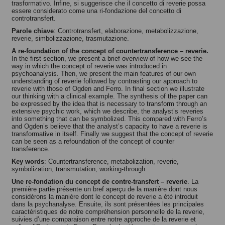
trasformativo. Infine, si suggerisce che il concetto di reverie possa
essere considerato come una ri-fondazione del concetto di
controtransfert.
Parole chiave
: Controtransfert, elaborazione, metabolizzazione,
reverie, simbolizzazione, trasmutazione.
A re-foundation of the concept of countertransference – reverie.
In the first section, we present a brief overview of how we see the
way in which the concept of reverie was introduced in
psychoanalysis. Then, we present the main features of our own
understanding of reverie followed by contrasting our approach to
reverie with those of Ogden and Ferro. In final section we illustrate
our thinking with a clinical example. The synthesis of the paper can
be expressed by the idea that is necessary to transform through an
extensive psychic work, which we describe, the analyst’s reveries
into something that can be symbolized. This compared with Ferro’s
and Ogden’s believe that the analyst’s capacity to have a reverie is
transformative in itself. Finally we suggest that the concept of reverie
can be seen as a refoundation of the concept of counter
transference.
Key words
: Countertransference, metabolization, reverie,
symbolization, transmutation, working-through.
Une re-fondation du concept de contre-transfert – reverie
. La
première partie présente un bref aperçu de la manière dont nous
considérons la manière dont le concept de reverie a été introduit
dans la psychanalyse. Ensuite, ils sont présentées les principales
caractéristiques de notre compréhension personnelle de la reverie,
suivies d’une comparaison entre notre approche de la reverie et