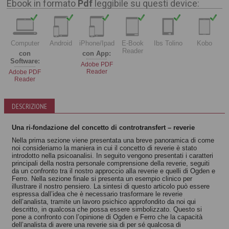
Ebook in formato
Pdf
leggibile su questi device:
Computer
Android
iPhone/Ipad
E-Book
Ibs Tolino
Kobo
Reader
con
con App:
Software:
Adobe PDF
Reader
Adobe PDF
Reader
DESCRIZIONE
Una ri-fondazione del concetto di controtransfert – reverie
Nella prima sezione viene presentata una breve panoramica di come
noi consideriamo la maniera in cui il concetto di reverie è stato
introdotto nella psicoanalisi. In seguito vengono presentati i caratteri
principali della nostra personale comprensione della reverie, seguiti
da un confronto tra il nostro approccio alla reverie e quelli di Ogden e
Ferro. Nella sezione finale si presenta un esempio clinico per
illustrare il nostro pensiero. La sintesi di questo articolo può essere
espressa dall’idea che è necessario trasformare le reverie
dell’analista, tramite un lavoro psichico approfondito da noi qui
descritto, in qualcosa che possa essere simbolizzato. Questo si
pone a confronto con l’opinione di Ogden e Ferro che la capacità
dell’analista di avere una reverie sia di per sé qualcosa di