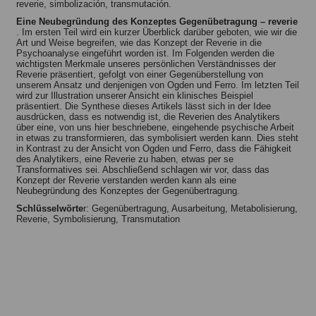
reverie, simbolización, transmutación.
Eine Neubegründung des Konzeptes Gegenübetragung – reverie
. Im ersten Teil wird ein kurzer Überblick darüber geboten, wie wir die
Art und Weise begreifen, wie das Konzept der Reverie in die
Psychoanalyse eingeführt worden ist. Im Folgenden werden die
wichtigsten Merkmale unseres persönlichen Verständnisses der
Reverie präsentiert, gefolgt von einer Gegenüberstellung von
unserem Ansatz und denjenigen von Ogden und Ferro. Im letzten Teil
wird zur Illustration unserer Ansicht ein klinisches Beispiel
präsentiert. Die Synthese dieses Artikels lässt sich in der Idee
ausdrücken, dass es notwendig ist, die Reverien des Analytikers
über eine, von uns hier beschriebene, eingehende psychische Arbeit
in etwas zu transformieren, das symbolisiert werden kann. Dies steht
in Kontrast zu der Ansicht von Ogden und Ferro, dass die Fähigkeit
des Analytikers, eine Reverie zu haben, etwas per se
Transformatives sei. Abschließend schlagen wir vor, dass das
Konzept der Reverie verstanden werden kann als eine
Neubegründung des Konzeptes der Gegenübertragung.
Schlüsselwörte
r: Gegenübertragung, Ausarbeitung, Metabolisierung,
Reverie, Symbolisierung, Transmutation