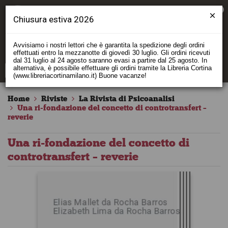
0
Chiusura estiva 2026
Avvisiamo i nostri lettori che è garantita la spedizione degli ordini
effettuati entro la mezzanotte di giovedì 30 luglio. Gli ordini ricevuti
dal 31 luglio al 24 agosto saranno evasi a partire dal 25 agosto. In
alternativa, è possibile effettuare gli ordini tramite la Libreria Cortina
(www.libreriacortinamilano.it) Buone vacanze!
Home
Riviste
La Rivista di Psicoanalisi
Una ri-fondazione del concetto di controtransfert –
reverie
Una ri-fondazione del concetto di
controtransfert – reverie