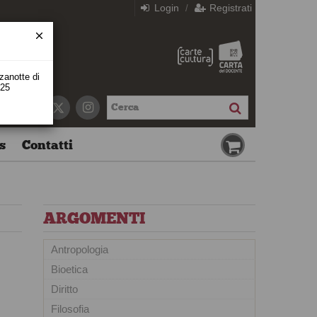
Login
Registrati
/
zzanotte di
 25
s
Contatti
ARGOMENTI
Antropologia
Bioetica
Diritto
Filosofia