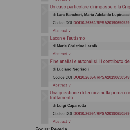
Un caso particolare di impasse e la Gri
di
Lara Bancheri, Maria Adelaide Lupinacci
Codice DOI
DOI10.26364/RPSA20190650529
Abstract
∨
Lacan e l’autismo
di
Marie Christine Laznik
Abstract
∨
Fine analisi e autonalisi. Il contributo d
di
Luciano Negrisoli
Codice DOI
DOI10.26364/RPSA20190650549
Abstract
∨
Una questione di tecnica nella prima co
trattamento
di
Luigi Caparrotta
Codice DOI
DOI10.26364/RPSA20190650569
Abstract
∨
Focus: Reverie