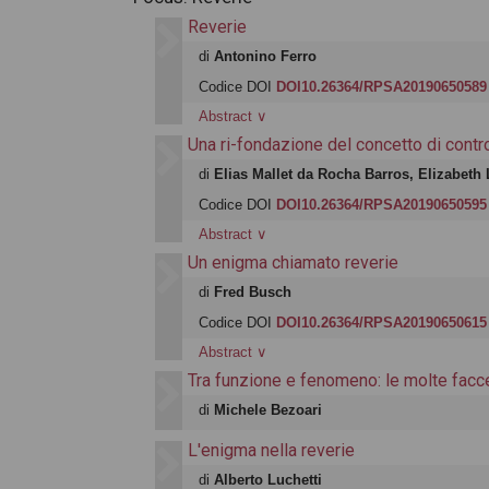
Reverie
di
Antonino Ferro
Codice DOI
DOI10.26364/RPSA20190650589
Abstract
∨
Una ri-fondazione del concetto di contro
di
Elias Mallet da Rocha Barros, Elizabeth
Codice DOI
DOI10.26364/RPSA20190650595
Abstract
∨
Un enigma chiamato reverie
di
Fred Busch
Codice DOI
DOI10.26364/RPSA20190650615
Abstract
∨
Tra funzione e fenomeno: le molte facce
di
Michele Bezoari
L'enigma nella reverie
di
Alberto Luchetti