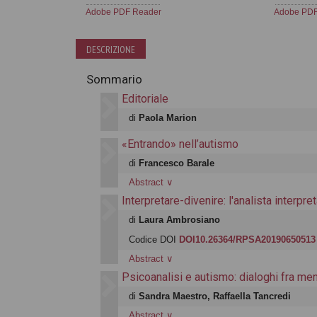
Adobe PDF Reader
Adobe PDF
DESCRIZIONE
Sommario
Editoriale
di
Paola Marion
«Entrando» nell’autismo
di
Francesco Barale
Abstract
∨
Interpretare-divenire: l'analista interpr
di
Laura Ambrosiano
Codice DOI
DOI10.26364/RPSA20190650513
Abstract
∨
Psicoanalisi e autismo: dialoghi fra me
di
Sandra Maestro, Raffaella Tancredi
Abstract
∨