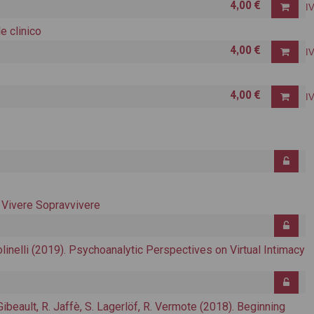
4,00 €
I
e clinico
4,00 €
I
4,00 €
I
. Vivere Sopravvivere
linelli (2019). Psychoanalytic Perspectives on Virtual Intimacy
. Gibeault, R. Jaffè, S. Lagerlöf, R. Vermote (2018). Beginning