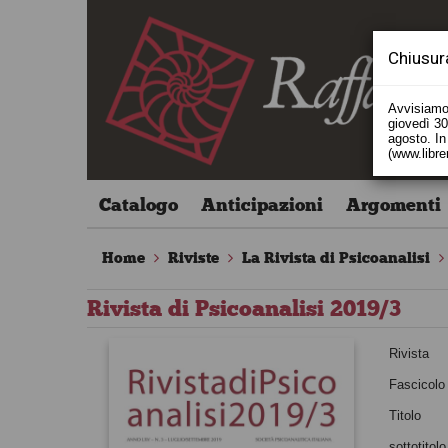
Chiusur
Avvisiamo 
giovedì 30 
agosto. In 
(www.libre
Catalogo
Anticipazioni
Argomenti
Home
Riviste
La Rivista di Psicoanalisi
Rivista di Psicoanalisi 2019/3
Rivista
Fascicolo
Titolo
sottotitolo