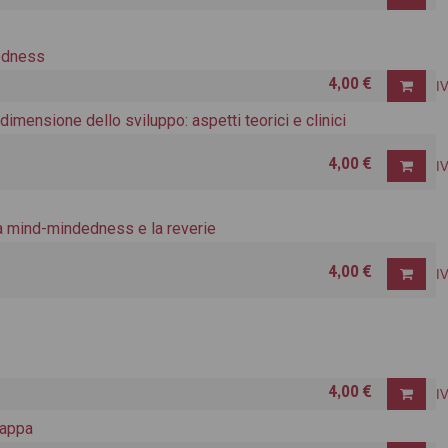
edness
4,00 €
I
dimensione dello sviluppo: aspetti teorici e clinici
4,00 €
I
la mind-mindedness e la reverie
4,00 €
I
4,00 €
I
Pappa