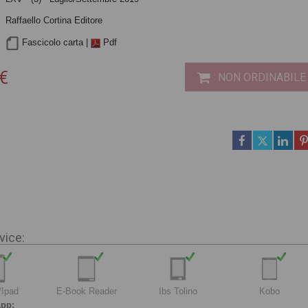
Raffaello Cortina Editore
Fascicolo carta |
Pdf
 €
NON ORDINABILE
vice:
/Ipad
E-Book Reader
Ibs Tolino
Kobo
pp: