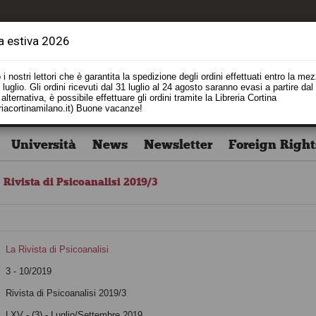
a estiva 2026
i nostri lettori che è garantita la spedizione degli ordini effettuati entro la me
luglio. Gli ordini ricevuti dal 31 luglio al 24 agosto saranno evasi a partire dal
alternativa, è possibile effettuare gli ordini tramite la Libreria Cortina
riacortinamilano.it) Buone vacanze!
Università
News
Newsletter
Foreign Right
Rivista di Psicoanalisi 2019/3
La Rivista di Psicoanalisi
3 - 10/2019
Rivista di Psicoanalisi 2019/3
LXV - (3) - Luglio/Settembre 2019