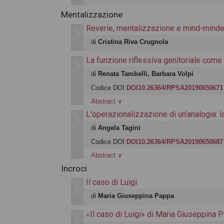
Mentalizzazione
Reverie, mentalizzazione e mind-mind
di
Cristina Riva Crugnola
La funzione riflessiva genitoriale come 
di
Renata Tambelli, Barbara Volpi
Codice DOI
DOI10.26364/RPSA20190650671
Abstract
∨
L'operazionalizzazione di un'analogia: 
di
Angela Tagini
Codice DOI
DOI10.26364/RPSA20190650687
Abstract
∨
Incroci
Il caso di Luigi
di
Maria Giuseppina Pappa
«Il caso di Luigi» di Maria Giuseppina 