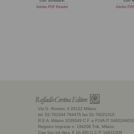
con Software:
con A
Adobe PDF Reader
Adobe PDF
Via G. Rossini, 4 20122 Milano
tel. 02-781544 784475 fax 02-76021315
R.E.A. Milano 1039349 C.F. e P.IVA IT 048024601
Registro Imprese n. 194208 Trib. Milano
Cap.Soc.Int.Vers. € 10.400 C.C.P. 16821209