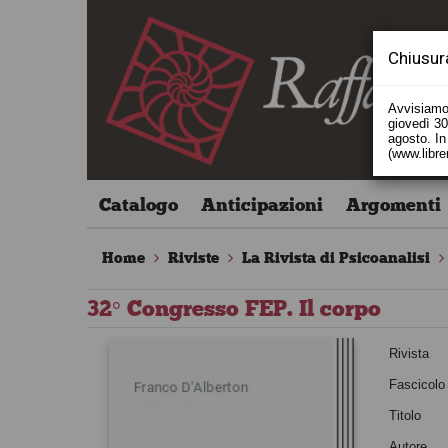
Chiusur
Avvisiamo 
giovedì 30 
agosto. In 
(www.libre
Catalogo
Anticipazioni
Argomenti
Home
Riviste
La Rivista di Psicoanalisi
32° Congresso FEP. Il corpo
Rivista
Fascicolo
Titolo
Autore