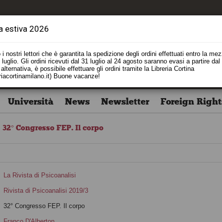
a estiva 2026
i nostri lettori che è garantita la spedizione degli ordini effettuati entro la me
luglio. Gli ordini ricevuti dal 31 luglio al 24 agosto saranno evasi a partire dal
alternativa, è possibile effettuare gli ordini tramite la Libreria Cortina
riacortinamilano.it) Buone vacanze!
Università
News
Newsletter
Foreign Right
32° Congresso FEP. Il corpo
La Rivista di Psicoanalisi
Rivista di Psicoanalisi 2019/3
32° Congresso FEP. Il corpo
Franco D'Alberton