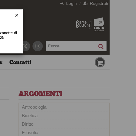
Login
Registrati
/
zzanotte di
 25
s
Contatti
ARGOMENTI
Antropologia
Bioetica
Diritto
Filosofia