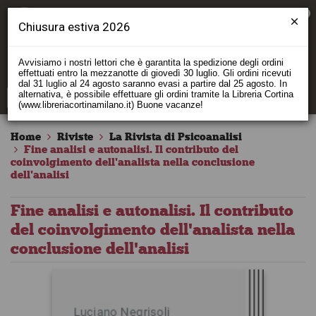
0
Chiusura estiva 2026
Avvisiamo i nostri lettori che è garantita la spedizione degli ordini
effettuati entro la mezzanotte di giovedì 30 luglio. Gli ordini ricevuti
dal 31 luglio al 24 agosto saranno evasi a partire dal 25 agosto. In
alternativa, è possibile effettuare gli ordini tramite la Libreria Cortina
(www.libreriacortinamilano.it) Buone vacanze!
Home
Riviste
La Rivista di Psicoanalisi
Fine analisi e autonalisi. Il contributo del
coinvolgimento dell'analista nella conclusione
dell'analisi
Fine analisi e autonalisi. Il contributo
del coinvolgimento dell'analista nella
conclusione dell'analisi