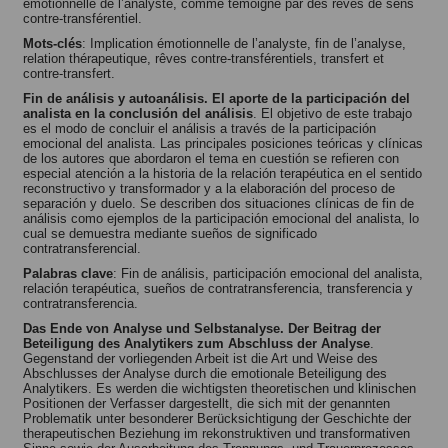
émotionnelle de l’analyste, comme témoigné par des rêves de sens
contre-transférentiel.
Mots-clés
: Implication émotionnelle de l’analyste, fin de l’analyse,
relation thérapeutique, rêves contre-transférentiels, transfert et
contre-transfert.
Fin de análisis y autoanálisis. El aporte de la participación del
analista en la conclusión del análisis
. El objetivo de este trabajo
es el modo de concluir el análisis a través de la participación
emocional del analista. Las principales posiciones teóricas y clínicas
de los autores que abordaron el tema en cuestión se refieren con
especial atención a la historia de la relación terapéutica en el sentido
reconstructivo y transformador y a la elaboración del proceso de
separación y duelo. Se describen dos situaciones clínicas de fin de
análisis como ejemplos de la participación emocional del analista, lo
cual se demuestra mediante sueños de significado
contratransferencial.
Palabras clave
: Fin de análisis, participación emocional del analista,
relación terapéutica, sueños de contratransferencia, transferencia y
contratransferencia.
Das Ende von Analyse und Selbstanalyse. Der Beitrag der
Beteiligung des Analytikers zum Abschluss der Analyse
.
Gegenstand der vorliegenden Arbeit ist die Art und Weise des
Abschlusses der Analyse durch die emotionale Beteiligung des
Analytikers. Es werden die wichtigsten theoretischen und klinischen
Positionen der Verfasser dargestellt, die sich mit der genannten
Problematik unter besonderer Berücksichtigung der Geschichte der
therapeutischen Beziehung im rekonstruktiven und transformativen