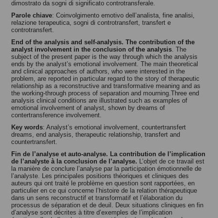
dimostrato da sogni di significato controtransferale.
Parole chiave
: Coinvolgimento emotivo dell’analista, fine analisi,
relazione terapeutica, sogni di controtransfert, transfert e
controtransfert.
End of the analysis and self-analysis. The contribution of the
analyst involvement in the conclusion of the analysis
. The
subject of the present paper is the way through which the analysis
ends by the analyst’s emotional involvement. The main theoretical
and clinical approaches of authors, who were interested in the
problem, are reported in particular regard to the story of therapeutic
relationship as a reconstructive and transformative meaning and as
the working-through process of separation and mourning.Three end
analysis clinical conditions are illustrated such as examples of
emotional involvement of analyst, shown by dreams of
contertransference involvement.
Key words
: Analyst’s emotional involvement, countertransfert
dreams, end analysis, therapeutic relationship, transfert and
countertransfert.
Fin de l’analyse et auto-analyse. La contribution de l’implication
de l’analyste à la conclusion de l’analyse.
L’objet de ce travail est
la manière de conclure l’analyse par la participation émotionnelle de
l’analyste. Les principales positions théoriques et cliniques des
auteurs qui ont traité le problème en question sont rapportées, en
particulier en ce qui concerne l’histoire de la relation thérapeutique
dans un sens reconstructif et transformatif et l’élaboration du
processus de séparation et de deuil. Deux situations cliniques en fin
d’analyse sont décrites à titre d’exemples de l’implication