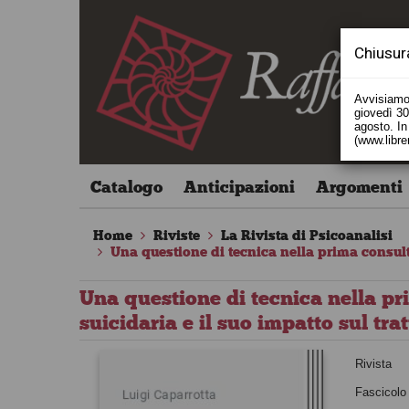
Chiusur
Avvisiamo 
giovedì 30 
agosto. In 
(www.libre
Catalogo
Anticipazioni
Argomenti
Home
Riviste
La Rivista di Psicoanalisi
Una questione di tecnica nella prima consult
Una questione di tecnica nella p
suicidaria e il suo impatto sul tr
Rivista
Fascicolo