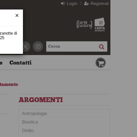
Login
Registrati
/
zzanotte di
 25
s
Contatti
ttamento
ARGOMENTI
Antropologia
Bioetica
Diritto