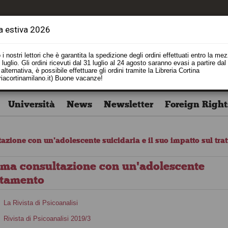
a estiva 2026
i nostri lettori che è garantita la spedizione degli ordini effettuati entro la me
luglio. Gli ordini ricevuti dal 31 luglio al 24 agosto saranno evasi a partire dal
alternativa, è possibile effettuare gli ordini tramite la Libreria Cortina
riacortinamilano.it) Buone vacanze!
Università
News
Newsletter
Foreign Right
azione con un'adolescente suicidaria e il suo impatto sul tra
rima consultazione con un'adolescente
attamento
La Rivista di Psicoanalisi
Rivista di Psicoanalisi 2019/3