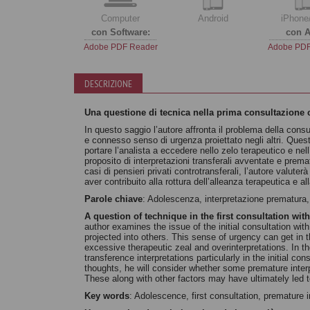
Computer
Android
iPhone
con Software:
con A
Adobe PDF Reader
Adobe PDF
DESCRIZIONE
Una questione di tecnica nella prima consultazione c
In questo saggio l’autore affronta il problema della cons
e connesso senso di urgenza proiettato negli altri. Quest
portare l’analista a eccedere nello zelo terapeutico e ne
proposito di interpretazioni transferali avventate e prema
casi di pensieri privati controtransferali, l’autore valute
aver contribuito alla rottura dell’alleanza terapeutica e a
Parole chiave
: Adolescenza, interpretazione prematura,
A question of technique in the first consultation wit
author examines the issue of the initial consultation wi
projected into others. This sense of urgency can get in
excessive therapeutic zeal and overinterpretations. In t
transference interpretations particularly in the initial c
thoughts, he will consider whether some premature interp
These along with other factors may have ultimately led t
Key words
: Adolescence, first consultation, premature i