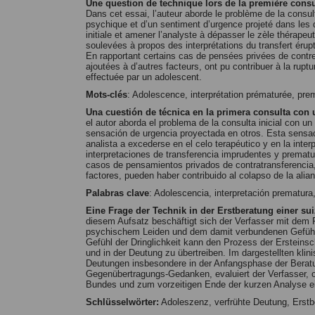
Une question de technique lors de la première consul
Dans cet essai, l’auteur aborde le problème de la consult
psychique et d’un sentiment d’urgence projeté dans les 
initiale et amener l’analyste à dépasser le zèle thérapeut
soulevées à propos des interprétations du transfert érupti
En rapportant certains cas de pensées privées de contre-t
ajoutées à d’autres facteurs, ont pu contribuer à la ruptu
effectuée par un adolescent.
Mots-clés
: Adolescence, interprétation prématurée, pre
Una cuestión de técnica en la primera consulta con 
el autor aborda el problema de la consulta inicial con u
sensación de urgencia proyectada en otros. Esta sensació
analista a excederse en el celo terapéutico y en la inter
interpretaciones de transferencia imprudentes y prematur
casos de pensamientos privados de contratransferencia,
factores, pueden haber contribuido al colapso de la alia
Palabras clave
: Adolescencia, interpretación prematura
Eine Frage der Technik in der Erstberatung einer s
diesem Aufsatz beschäftigt sich der Verfasser mit dem 
psychischem Leiden und dem damit verbundenen Gefühl der
Gefühl der Dringlichkeit kann den Prozess der Ersteinsc
und in der Deutung zu übertreiben. Im dargestellten klin
Deutungen insbesondere in der Anfangsphase der Beratun
Gegenübertragungs-Gedanken, evaluiert der Verfasser, 
Bundes und zum vorzeitigen Ende der kurzen Analyse ei
Schlüsselwörter:
Adoleszenz, verfrühte Deutung, Erstbe