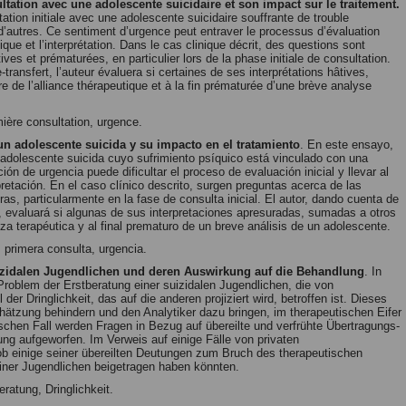
tation avec une adolescente suicidaire et son impact sur le traitement.
ation initiale avec une adolescente suicidaire souffrante de trouble
d’autres. Ce sentiment d’urgence peut entraver le processus d’évaluation
ique et l’interprétation. Dans le cas clinique décrit, des questions sont
ves et prématurées, en particulier lors de la phase initiale de consultation.
ransfert, l’auteur évaluera si certaines de ses interprétations hâtives,
re de l’alliance thérapeutique et à la fin prématurée d’une brève analyse
mière consultation, urgence.
un adolescente suicida y su impacto en el tratamiento
. En este ensayo,
n adolescente suicida cuyo sufrimiento psíquico está vinculado con una
n de urgencia puede dificultar el proceso de evaluación inicial y llevar al
pretación. En el caso clínico descrito, surgen preguntas acerca de las
as, particularmente en la fase de consulta inicial. El autor, dando cuenta de
 evaluará si algunas de sus interpretaciones apresuradas, sumadas a otros
nza terapéutica y al final prematuro de un breve análisis de un adolescente.
, primera consulta, urgencia.
uizidalen Jugendlichen und deren Auswirkung auf die Behandlung
. In
Problem der Erstberatung einer suizidalen Jugendlichen, die von
 Dringlichkeit, das auf die anderen projiziert wird, betroffen ist. Dieses
hätzung behindern und den Analytiker dazu bringen, im therapeutischen Eifer
ischen Fall werden Fragen in Bezug auf übereilte und verfrühte Übertragungs-
g aufgeworfen. Im Verweis auf einige Fälle von privaten
ob einige seiner übereilten Deutungen zum Bruch des therapeutischen
ner Jugendlichen beigetragen haben könnten.
ratung, Dringlichkeit.