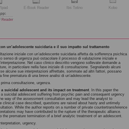
/Ipad
E-Book Reader
Ibs Tolino
Kobo
pp:
 Reader
on un’adolescente suicidaria e il suo impatto sul trattamento
ultazione iniziale con un’adolescente suicidaria affetta da sofferenza psichica
o senso di urgenza può ostacolare il processo di valutazione iniziale e
ll’interpretazione. Nel caso clinico descritto vengono sollevate domande a
ture, in particolare nella fase iniziale di consultazione. Segnalando alcuni
rà se alcune sue interpretazioni affrettate, sommate ad altri fattori, possano
lla fine prematura di una breve analisi di un’adolescente.
 prima consultazione, urgenza.
h a suicidal adolescent and its impact on treatment
. In this paper the
th a suicidal adolescent suffering from psychic pain and consequent urgency
 the way of the assessment consultation and may lead the analyst to
he clinical case described, questions are raised about hasty and untimely
onsultation. While the author reports on a number of private countertransference
retations may have contributed to the rupture of the therapeutic alliance.
o the premature termination of a brief analytic treatment of an adolescent.
nterpretation, urgency.