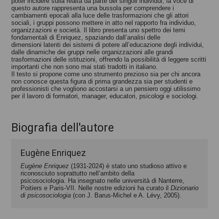
poter incidere sulla realtà da parte dei singoli individui, la voce di
questo autore rappresenta una bussola per comprendere i
cambiamenti epocali alla luce delle trasformazioni che gli attori
sociali, i gruppi possono mettere in atto nel rapporto fra individuo,
organizzazioni e società. Il libro presenta uno spettro dei temi
fondamentali di Enriquez, spaziando dall’analisi delle
dimensioni latenti dei sistemi di potere all’educazione degli individui,
dalle dinamiche dei gruppi nelle organizzazioni alle grandi
trasformazioni delle istituzioni, offrendo la possibilità di leggere scritti
importanti che non sono mai stati tradotti in italiano.
Il testo si propone come uno strumento prezioso sia per chi ancora
non conosce questa figura di prima grandezza sia per studenti e
professionisti che vogliono accostarsi a un pensiero oggi utilissimo
per il lavoro di formatori, manager, educatori, psicologi e sociologi.
Biografia dell'autore
Eugène Enriquez
Eugène Enriquez
(1931-2024) è stato uno studioso attivo e
riconosciuto soprattutto nell’ambito della
psicosociologia. Ha insegnato nelle università di Nanterre,
Poitiers e Paris-VII. Nelle nostre edizioni ha curato il
Dizionario
di psicosociologia
(con J. Barus-Michel e A. Lévy, 2005).