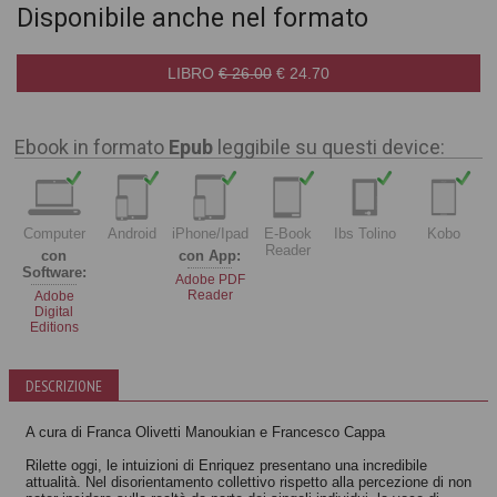
Disponibile anche nel formato
LIBRO
€ 26.00
€ 24.70
Ebook in formato
Epub
leggibile su questi device:
Computer
Android
iPhone/Ipad
E-Book
Ibs Tolino
Kobo
Reader
con
con App:
Software:
Adobe PDF
Reader
Adobe
Digital
Editions
DESCRIZIONE
A cura di Franca Olivetti Manoukian e Francesco Cappa
Rilette oggi, le intuizioni di Enriquez presentano una incredibile
attualità. Nel disorientamento collettivo rispetto alla percezione di non