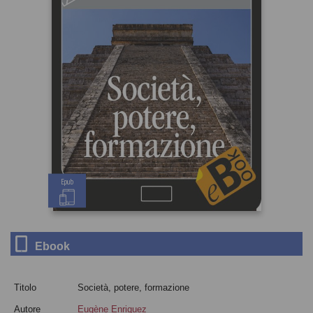
Epub
Ebook
Titolo
Società, potere, formazione
Autore
Eugène Enriquez