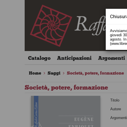
Chiusur
Avvisiamo 
giovedì 30 
agosto. In 
(www.libre
Catalogo
Anticipazioni
Argomenti
Home
Saggi
Società, potere, formazione
Società, potere, formazione
Titolo
Autore
Argoment