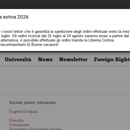
a estiva 2026
i nostri lettori che è garantita la spedizione degli ordini effettuati entro la me
luglio. Gli ordini ricevuti dal 31 luglio al 24 agosto saranno evasi a partire dal
alternativa, è possibile effettuare gli ordini tramite la Libreria Cortina
riacortinamilano.it) Buone vacanze!
Università
News
Newsletter
Foreign Right
Società, potere, formazione
Eugène Enriquez
i
Filosofia
Formazione
Psicologia
Psicologia sociale