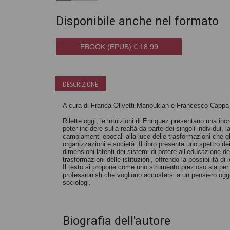
Disponibile anche nel formato
EBOOK (EPUB) € 18.99
DESCRIZIONE
A cura di Franca Olivetti Manoukian e Francesco Cappa
Rilette oggi, le intuizioni di Enriquez presentano una incr
poter incidere sulla realtà da parte dei singoli individu
cambiamenti epocali alla luce delle trasformazioni che gli 
organizzazioni e società. Il libro presenta uno spettro de
dimensioni latenti dei sistemi di potere all’educazione deg
trasformazioni delle istituzioni, offrendo la possibilità di 
Il testo si propone come uno strumento prezioso sia per
professionisti che vogliono accostarsi a un pensiero oggi 
sociologi.
Biografia dell'autore