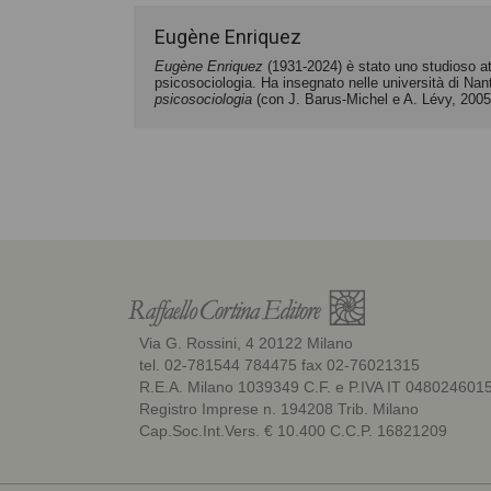
Eugène Enriquez
Eugène Enriquez
(1931-2024) è stato uno studioso att
psicosociologia. Ha insegnato nelle università di Nante
psicosociologia
(con J. Barus-Michel e A. Lévy, 2005
Via G. Rossini, 4 20122 Milano
tel. 02-781544 784475 fax 02-76021315
R.E.A. Milano 1039349 C.F. e P.IVA IT 048024601
Registro Imprese n. 194208 Trib. Milano
Cap.Soc.Int.Vers. € 10.400 C.C.P. 16821209