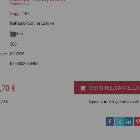
Sociologia
Saggi
, 167
Raffaello Cortina Editore
Libro
368
ione
02/2026
9788832858495
,70 €
METTI NEL CARRELLO
,30 €
Spedito in 2-3 giorni lavorati