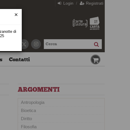
Login
Registrati
/
zzanotte di
 25
s
Contatti
ARGOMENTI
Antropologia
Bioetica
Diritto
Filosofia