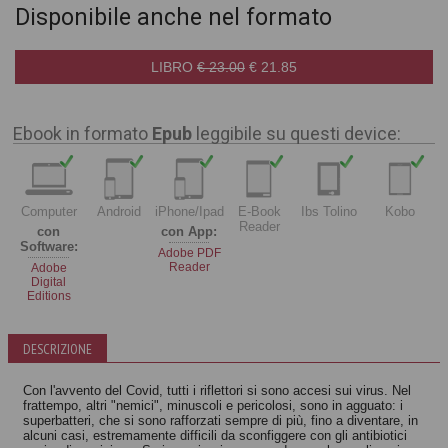
Disponibile anche nel formato
LIBRO
€ 23.00
€ 21.85
Ebook in formato
Epub
leggibile su questi device:
Computer
Android
iPhone/Ipad
E-Book
Ibs Tolino
Kobo
Reader
con
con App:
Software:
Adobe PDF
Reader
Adobe
Digital
Editions
DESCRIZIONE
Con l'avvento del Covid, tutti i riflettori si sono accesi sui virus. Nel
frattempo, altri "nemici", minuscoli e pericolosi, sono in agguato: i
superbatteri, che si sono rafforzati sempre di più, fino a diventare, in
alcuni casi, estremamente difficili da sconfiggere con gli antibiotici