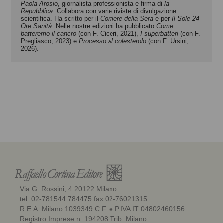
Paola Arosio
, giornalista professionista e firma di
la
Repubblica
. Collabora con varie riviste di divulgazione
scientifica. Ha scritto per il
Corriere della Sera
e per
Il Sole 24
Ore Sanità
. Nelle nostre edizioni ha pubblicato
Come
batteremo il cancro
(con F. Ciceri, 2021),
I superbatteri
(con F.
Pregliasco, 2023) e
Processo al colesterolo
(con F. Ursini,
2026).
Via G. Rossini, 4 20122 Milano
tel. 02-781544 784475 fax 02-76021315
R.E.A. Milano 1039349 C.F. e P.IVA IT 04802460156
Registro Imprese n. 194208 Trib. Milano