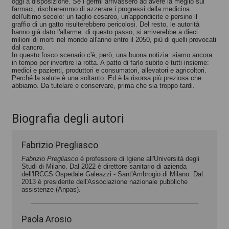
oggi a disposizione. Se i germi arrivassero ad avere la meglio sui
farmaci, rischieremmo di azzerare i progressi della medicina
dell'ultimo secolo: un taglio cesareo, un'appendicite e persino il
graffio di un gatto risulterebbero pericolosi. Del resto, le autorità
hanno già dato l'allarme: di questo passo, si arriverebbe a dieci
milioni di morti nel mondo all'anno entro il 2050, più di quelli provocati
dal cancro.
In questo fosco scenario c'è, però, una buona notizia: siamo ancora
in tempo per invertire la rotta. A patto di farlo subito e tutti insieme:
medici e pazienti, produttori e consumatori, allevatori e agricoltori.
Perché la salute è una soltanto. Ed è la risorsa più preziosa che
abbiamo. Da tutelare e conservare, prima che sia troppo tardi.
Biografia degli autori
Fabrizio Pregliasco
Fabrizio Pregliasco
è professore di Igiene all'Università degli
Studi di Milano. Dal 2022 è direttore sanitario di azienda
dell'IRCCS Ospedale Galeazzi - Sant'Ambrogio di Milano. Dal
2013 è presidente dell'Associazione nazionale pubbliche
assistenze (Anpas).
Paola Arosio