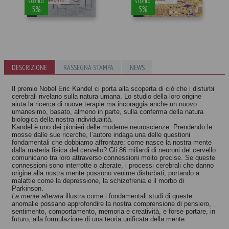
sconto
sconto
5%
5%
DESCRIZIONE
RASSEGNA STAMPA
NEWS
Arte e
L'età
neuroscienze
dell'inconscio
Il premio Nobel Eric Kandel ci porta alla scoperta di ciò che i disturbi
cerebrali rivelano sulla natura umana. Lo studio della loro origine
Eric R. Kandel
Eric R. Kandel
aiuta la ricerca di nuove terapie ma incoraggia anche un nuovo
umanesimo, basato, almeno in parte, sulla conferma della natura
biologica della nostra individualità.
Kandel è uno dei pionieri delle moderne neuroscienze. Prendendo le
mosse dalle sue ricerche, l’autore indaga una delle questioni
fondamentali che dobbiamo affrontare: come nasce la nostra mente
dalla materia fisica del cervello? Gli 86 miliardi di neuroni del cervello
comunicano tra loro attraverso connessioni molto precise. Se queste
connessioni sono interrotte o alterate, i processi cerebrali che danno
origine alla nostra mente possono venirne disturbati, portando a
malattie come la depressione, la schizofrenia e il morbo di
Parkinson.
La mente alterata
illustra come i fondamentali studi di queste
anomalie possano approfondire la nostra comprensione di pensiero,
sentimento, comportamento, memoria e creatività, e forse portare, in
futuro, alla formulazione di una teoria unificata della mente.